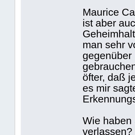
Maurice Cai
ist aber au
Geheimhaltu
man sehr vo
gegenüber
gebrauchen.
öfter, daß 
es mir sagt
Erkennungs
Wie haben 
verlassen?