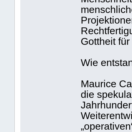
menschliche
Projektione
Rechtfertig
Gottheit für
Wie entsta
Maurice Cai
die spekula
Jahrhunder
Weiterentw
„operativen