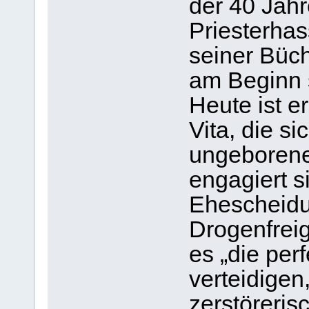
der 40 Jahr
Priesterhas
seiner Büch
am Beginn 
Heute ist e
Vita, die s
ungeborenen
engagiert s
Ehescheidu
Drogenfrei
es „die per
verteidigen
zerstöreris