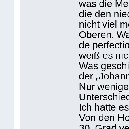
was die Mei
die den ni
nicht viel m
Oberen. Was
de perfecti
weiß es nic
Was geschie
der „Johann
Nur wenige
Unterschied
Ich hatte e
Von den Ho
30. Grad ve