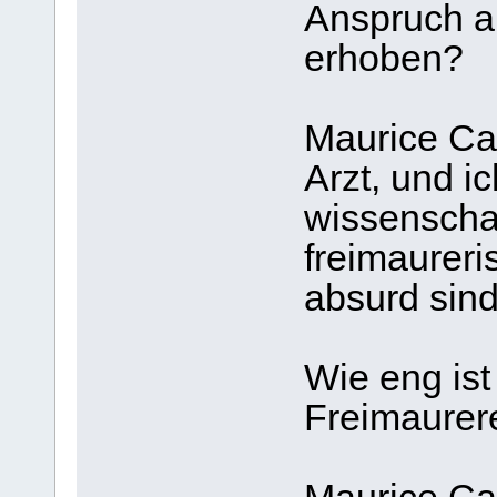
Anspruch au
erhoben?
Maurice Cai
Arzt, und 
wissenschaf
freimaureri
absurd sind
Wie eng ist
Freimaurere