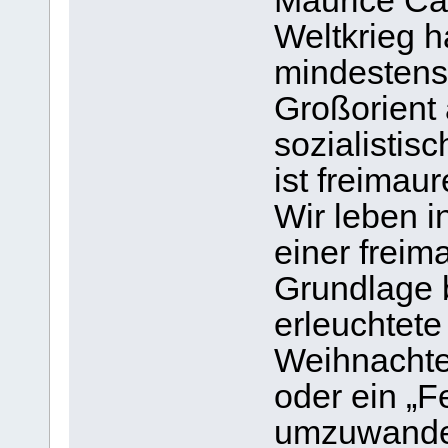
Maurice Cai
Weltkrieg h
mindestens 
Großorient 
sozialistis
ist freimaur
Wir leben i
einer freim
Grundlage b
erleuchtete 
Weihnachten
oder ein „F
umzuwandel