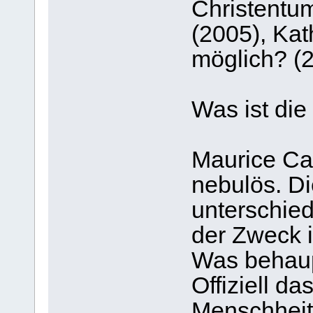
Christentu
(2005), Kat
möglich? (
Was ist die
Maurice Cai
nebulös. Di
unterschied
der Zweck ihr
Was behaupt
Offiziell d
Menschheit