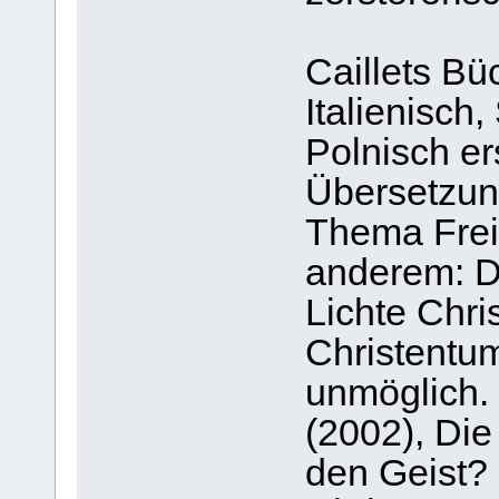
Caillets Bü
Italienisch
Polnisch er
Übersetzung
Thema Freim
anderem: D
Lichte Chri
Christentum
unmöglich.
(2002), Die
den Geist?