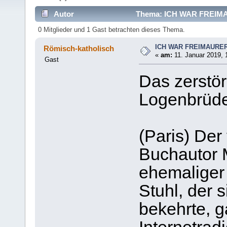
Autor
Thema: ICH WAR FREIMA
0 Mitglieder und 1 Gast betrachten dieses Thema.
ICH WAR FREIMAURE
Römisch-katholisch
«
am:
11. Januar 2019, 
Gast
Das zerstör
Logenbrüder
(Paris) Der
Buchautor M
ehemaliger
Stuhl, der 
bekehrte, 