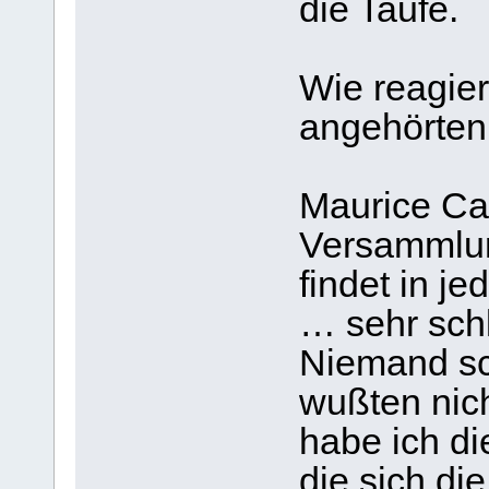
die Taufe.
Wie reagier
angehörten
Maurice Cail
Versammlun
findet in je
… sehr schl
Niemand sc
wußten nich
habe ich di
die sich di