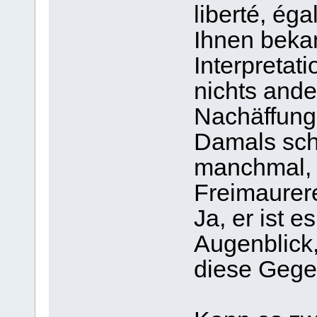
liberté, égal
Ihnen beka
Interpretati
nichts ande
Nachäffung
Damals sch
manchmal, o
Freimaurere
Ja, er ist e
Augenblick,
diese Gege