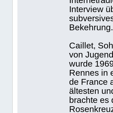
Internetradi
Interview ü
subversive
Bekehrung.
Caillet, So
von Jugend 
wurde 1969 
Rennes in 
de France 
ältesten un
brachte es 
Rosenkreuz