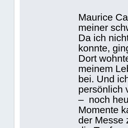
Maurice Cai
meiner sch
Da ich nicht
konnte, ging
Dort wohnte
meinem Leb
bei. Und ic
persönlich 
– noch heut
Momente ka
der Messe 