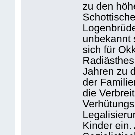
zu den höh
Schottische
Logenbrüde
unbekannt s
sich für O
Radiästhesi
Jahren zu 
der Familie
die Verbrei
Verhütungsm
Legalisier
Kinder ein. 