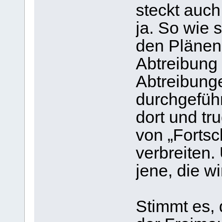
steckt auch
ja. So wie 
den Plänen 
Abtreibung 
Abtreibung
durchgeführ
dort und tr
von „Fortsc
verbreiten
jene, die w
Stimmt es, 