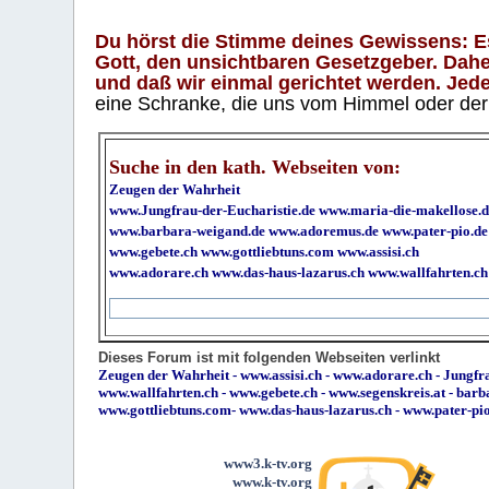
Du hörst die Stimme deines Gewissens: Es 
Gott, den unsichtbaren Gesetzgeber. Daher
und daß wir einmal gerichtet werden. Jeder
eine Schranke, die uns vom Himmel oder der H
Suche in den kath. Webseiten von:
Zeugen der Wahrheit
www.Jungfrau-der-Eucharistie.de
www.maria-die-makellose.d
www.barbara-weigand.de
www.adoremus.de
www.pater-pio.de
www.gebete.ch
www.gottliebtuns.com
www.assisi.ch
www.adorare.ch
www.das-haus-lazarus.ch
www.wallfahrten.ch
Dieses Forum ist mit folgenden Webseiten verlinkt
Zeugen der Wahrheit
-
www.assisi.ch
-
www.adorare.ch
-
Jungfra
www.wallfahrten.ch
-
www.gebete.ch
-
www.segenskreis.at
-
barb
www.gottliebtuns.com
-
www.das-haus-lazarus.ch
-
www.pater-pi
www3.k-tv.org
www.k-tv.org