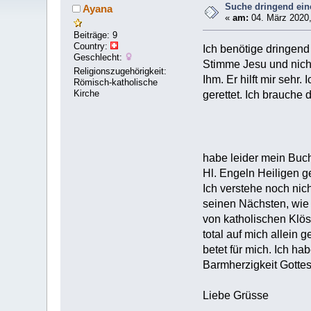
Suche dringend ein
Ayana
«
am:
04. März 2020,
Beiträge: 9
Country:
Ich benötige dringend 
Geschlecht:
Stimme Jesu und nicht 
Religionszugehörigkeit:
Ihm. Er hilft mir sehr
Römisch-katholische
Kirche
gerettet. Ich brauche
habe leider mein Bu
Hl. Engeln Heiligen ge
Ich verstehe noch nich
seinen Nächsten, wie 
von katholischen Klös
total auf mich allein 
betet für mich. Ich h
Barmherzigkeit Gottes
Liebe Grüsse