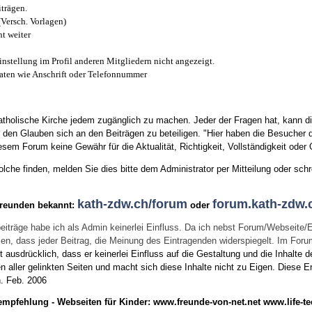
trägen.
(Versch. Vorlagen)
t weiter
instellung im Profil anderen Mitgliedern nicht angezeigt.
aten wie Anschrift oder Telefonnummer
tholische Kirche jedem zugänglich zu machen. Jeder der Fragen hat, kann di
den Glauben sich an den Beiträgen zu beteiligen. "Hier haben die Besucher d
sem Forum keine Gewähr für die Aktualität, Richtigkeit, Vollständigkeit oder Q
he finden, melden Sie dies bitte dem Administrator per Mitteilung oder schr
kath-zdw.ch/forum
forum.kath-zdw.
Freunden bekannt:
oder
eiträge habe ich als Admin keinerlei Einfluss. Da ich nebst Forum/Webseite/
wissen, dass jeder Beitrag, die Meinung des Eintragenden widerspiegelt. Im Fo
usdrücklich, dass er keinerlei Einfluss auf die Gestaltung und die Inhalte d
en aller gelinkten Seiten und macht sich diese Inhalte nicht zu Eigen.
Diese Er
n.
Feb. 2006
empfehlung - Webseiten für Kinder:
www.freunde-von-net.net
www.life-te