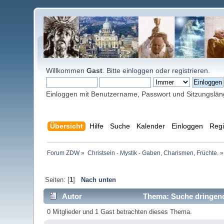
Willkommen
Gast
. Bitte
einloggen
oder
registrieren
.
Einloggen mit Benutzername, Passwort und Sitzungslä
Übersicht
Hilfe
Suche
Kalender
Einloggen
Regi
Forum ZDW
»
Christsein - Mystik - Gaben, Charismen, Früchte.
»
Seiten: [
1
]
Nach unten
Autor
Thema: Suche dringend 
0 Mitglieder und 1 Gast betrachten dieses Thema.