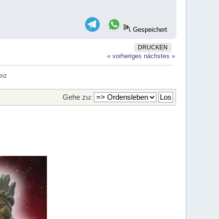
Gespeichert
DRUCKEN
« vorheriges
nächstes »
eiz
Gehe zu: