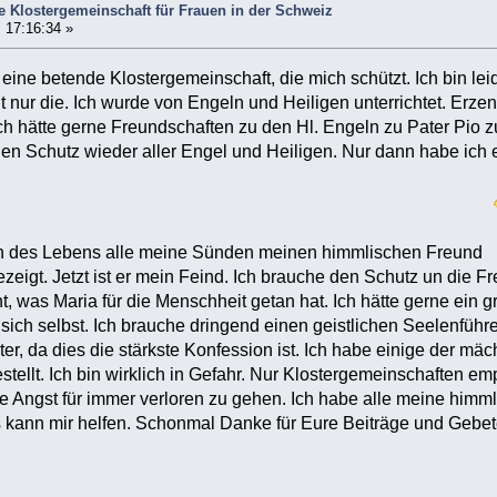
e Klostergemeinschaft für Frauen in der Schweiz
 17:16:34 »
eine betende Klostergemeinschaft, die mich schützt. Ich bin leide
nur die. Ich wurde von Engeln und Heiligen unterrichtet. Erzenge
. Ich hätte gerne Freundschaften zu den Hl. Engeln zu Pater Pio
 den Schutz wieder aller Engel und Heiligen. Nur dann habe ich 
ch des Lebens alle meine Sünden meinen himmlischen Freund
zeigt. Jetzt ist er mein Feind. Ich brauche den Schutz un die F
t, was Maria für die Menschheit getan hat. Ich hätte gerne ein 
sich selbst. Ich brauche dringend einen geistlichen Seelenführer
ter, da dies die stärkste Konfession ist. Ich habe einige der m
gestellt. Ich bin wirklich in Gefahr. Nur Klostergemeinschaften e
abe Angst für immer verloren zu gehen. Ich habe alle meine himm
 kann mir helfen. Schonmal Danke für Eure Beiträge und Gebet