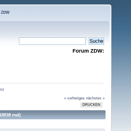
e ZDW
Forum ZDW:
eiz
« vorheriges
nächstes »
DRUCKEN
18838 mal)