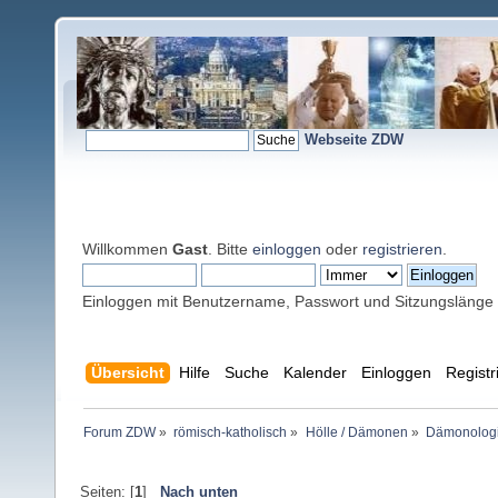
Webseite ZDW
Willkommen
Gast
. Bitte
einloggen
oder
registrieren
.
Einloggen mit Benutzername, Passwort und Sitzungslänge
Übersicht
Hilfe
Suche
Kalender
Einloggen
Registr
Forum ZDW
»
römisch-katholisch
»
Hölle / Dämonen
»
Dämonologie
Seiten: [
1
]
Nach unten