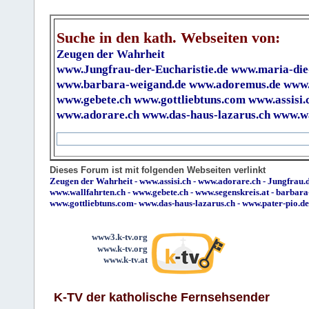
Suche in den kath. Webseiten von:
Zeugen der Wahrheit
www.Jungfrau-der-Eucharistie.de
www.maria-die
www.barbara-weigand.de
www.adoremus.de
www.
www.gebete.ch
www.gottliebtuns.com
www.assisi.
www.adorare.ch
www.das-haus-lazarus.ch
www.wa
Dieses Forum ist mit folgenden Webseiten verlinkt
Zeugen der Wahrheit
-
www.assisi.ch
-
www.adorare.ch
-
Jungfrau.d
www.wallfahrten.ch
-
www.gebete.ch
-
www.segenskreis.at
-
barbara
www.gottliebtuns.com
-
www.das-haus-lazarus.ch
-
www.pater-pio.de
www3.k-tv.org
www.k-tv.org
www.k-tv.at
K-TV der katholische Fernsehsender