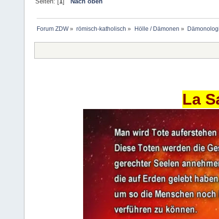
Seiten: [
1
]
Nach oben
Forum ZDW
»
römisch-katholisch
»
Hölle / Dämonen
»
Dämonologie
La S