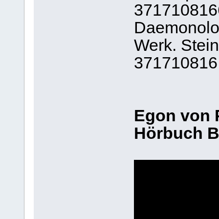
371710816
Daemonolo
Werk. Stei
371710816
Egon von P
Hörbuch B