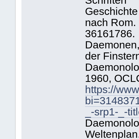
Schriften
Geschichte
nach Rom. 
36161786.
Daemonen, 
der Finstern
Daemonolog
1960, OCL
https://ww
bi=314837
_-srp1-_-tit
Daemonolo
Weltenplan