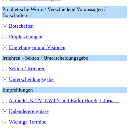
Prophetische Worte / Verschiedene Voraussagen /
Botschaften
[-]
Botschaften
[-]
Prophezeiungen
[-]
Eingebungen und Visionen
Irrlehren - Sekten / Unterscheidungsgabe
[-]
Sekten / Irrlehren
[-]
Unterscheidungsgabe
Empfehlungen
[-]
Aktuelles K-TV- EWTN und Radio Horeb, Gloria....
[-]
Kalenderereignisse
[-]
Wichtige Termine