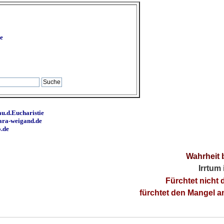
e
u.d.Eucharistie
ara-weigand.de
o.de
Wahrheit 
Irrtum
Fürchtet nicht 
fürchtet den Mangel 