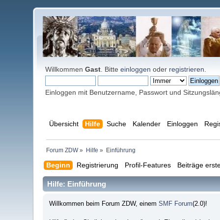
Willkommen
Gast
. Bitte
einloggen
oder
registrieren
.
Einloggen mit Benutzername, Passwort und Sitzungslä
Übersicht
Hilfe
Suche
Kalender
Einloggen
Regi
Forum ZDW
»
Hilfe
»
Einführung
Beginn
Registrierung
Profil-Features
Beiträge erste
Hilfe: Einführung
Willkommen beim Forum ZDW, einem
SMF Forum
(2.0)!