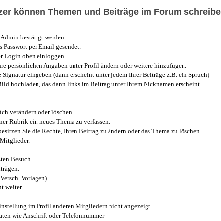
utzer können Themen und Beiträge im Forum schreibe
Admin bestätigt werden
 Passwort per Email gesendet.
r Login oben einloggen.
e persönlichen Angaben unter Profil ändern oder weitere hinzufügen.
e Signatur eingeben (dann erscheint unter jedem Ihrer Beiträge z.B. ein Spruch)
 Bild hochladen, das dann links im Beitrag unter Ihrem Nicknamen erscheint.
ich verändern oder löschen.
iner Rubrik ein neues Thema zu verfassen.
esitzen Sie die Rechte, Ihren Beitrag zu ändern oder das Thema zu löschen.
Mitglieder.
zten Besuch.
trägen.
(Versch. Vorlagen)
t weiter
instellung im Profil anderen Mitgliedern nicht angezeigt.
aten wie Anschrift oder Telefonnummer