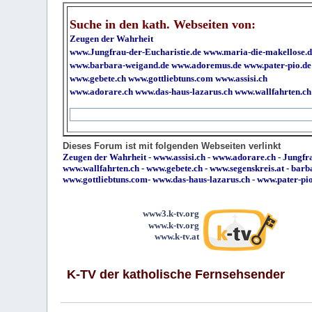
Suche in den kath. Webseiten von:
Zeugen der Wahrheit
www.Jungfrau-der-Eucharistie.de
www.maria-die-makellose.d
www.barbara-weigand.de
www.adoremus.de
www.pater-pio.de
www.gebete.ch
www.gottliebtuns.com
www.assisi.ch
www.adorare.ch
www.das-haus-lazarus.ch
www.wallfahrten.ch
Dieses Forum ist mit folgenden Webseiten verlinkt
Zeugen der Wahrheit
-
www.assisi.ch
-
www.adorare.ch
-
Jungfra
www.wallfahrten.ch
-
www.gebete.ch
-
www.segenskreis.at
-
barb
www.gottliebtuns.com
-
www.das-haus-lazarus.ch
-
www.pater-pi
www3.k-tv.org
www.k-tv.org
www.k-tv.at
K-TV der katholische Fernsehsender