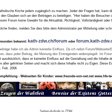
tholische Kirche jedem zugänglich zu machen. Jeder der Fragen hat, kann di
den Glauben sich an den Beiträgen zu beteiligen. "Hier haben die Besucher d
sem Forum keine Gewähr für die Aktualität, Richtigkeit, Vollständigkeit oder Q
he finden, melden Sie dies bitte dem Administrator per Mitteilung oder schr
kath-zdw.ch/forum
forum.kath-zdw.
Freunden bekannt:
oder
eiträge habe ich als Admin keinerlei Einfluss. Da ich nebst Forum/Webseite/
wissen, dass jeder Beitrag, die Meinung des Eintragenden widerspiegelt. Im Fo
usdrücklich, dass er keinerlei Einfluss auf die Gestaltung und die Inhalte d
en aller gelinkten Seiten und macht sich diese Inhalte nicht zu Eigen.
Diese Er
n.
Feb. 2006
empfehlung - Webseiten für Kinder:
www.freunde-von-net.net
www.life-te
Seiten-Aufrufe in ZDW