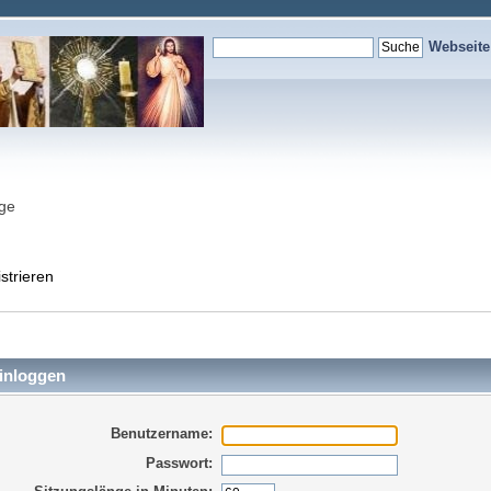
Webseit
nge
strieren
inloggen
Benutzername:
Passwort: