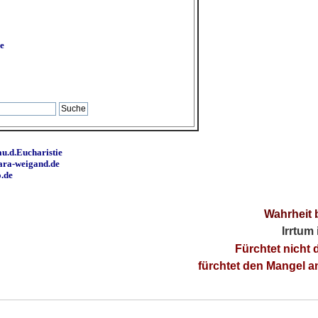
e
u.d.Eucharistie
ara-weigand.de
o.de
Wahrheit 
Irrtum
Fürchtet nicht 
fürchtet den Mangel 