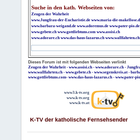
Suche in den kath. Webseiten von:
Zeugen der Wahrheit
www.Jungfrau-der-Eucharistie.de
www.maria-die-makellose.d
www.barbara-weigand.de
www.adoremus.de
www.pater-pio.de
www.gebete.ch
www.gottliebtuns.com
www.assisi.ch
www.adorare.ch
www.das-haus-lazarus.ch
www.wallfahrten.ch
Dieses Forum ist mit folgenden Webseiten verlinkt
Zeugen der Wahrheit
-
www.assisi.ch
-
www.adorare.ch
-
Jungfra
www.wallfahrten.ch
-
www.gebete.ch
-
www.segenskreis.at
-
barb
www.gottliebtuns.com
-
www.das-haus-lazarus.ch
-
www.pater-pi
www3.k-tv.org
www.k-tv.org
www.k-tv.at
K-TV der katholische Fernsehsender