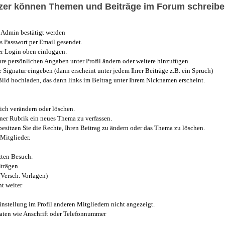
utzer können Themen und Beiträge im Forum schreibe
Admin bestätigt werden
 Passwort per Email gesendet.
r Login oben einloggen.
e persönlichen Angaben unter Profil ändern oder weitere hinzufügen.
e Signatur eingeben (dann erscheint unter jedem Ihrer Beiträge z.B. ein Spruch)
 Bild hochladen, das dann links im Beitrag unter Ihrem Nicknamen erscheint.
ich verändern oder löschen.
iner Rubrik ein neues Thema zu verfassen.
esitzen Sie die Rechte, Ihren Beitrag zu ändern oder das Thema zu löschen.
Mitglieder.
zten Besuch.
trägen.
(Versch. Vorlagen)
t weiter
instellung im Profil anderen Mitgliedern nicht angezeigt.
aten wie Anschrift oder Telefonnummer