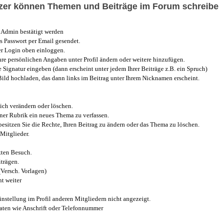
utzer können Themen und Beiträge im Forum schreibe
Admin bestätigt werden
 Passwort per Email gesendet.
r Login oben einloggen.
e persönlichen Angaben unter Profil ändern oder weitere hinzufügen.
e Signatur eingeben (dann erscheint unter jedem Ihrer Beiträge z.B. ein Spruch)
 Bild hochladen, das dann links im Beitrag unter Ihrem Nicknamen erscheint.
ich verändern oder löschen.
iner Rubrik ein neues Thema zu verfassen.
esitzen Sie die Rechte, Ihren Beitrag zu ändern oder das Thema zu löschen.
Mitglieder.
zten Besuch.
trägen.
(Versch. Vorlagen)
t weiter
instellung im Profil anderen Mitgliedern nicht angezeigt.
aten wie Anschrift oder Telefonnummer