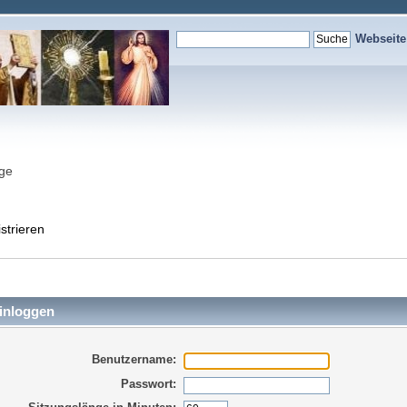
Webseit
nge
strieren
inloggen
Benutzername:
Passwort: