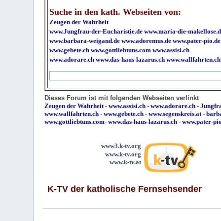
Suche in den kath. Webseiten von:
Zeugen der Wahrheit
www.Jungfrau-der-Eucharistie.de
www.maria-die-makellose.d
www.barbara-weigand.de
www.adoremus.de
www.pater-pio.de
www.gebete.ch
www.gottliebtuns.com
www.assisi.ch
www.adorare.ch
www.das-haus-lazarus.ch
www.wallfahrten.ch
Dieses Forum ist mit folgenden Webseiten verlinkt
Zeugen der Wahrheit
-
www.assisi.ch
-
www.adorare.ch
-
Jungfra
www.wallfahrten.ch
-
www.gebete.ch
-
www.segenskreis.at
-
barb
www.gottliebtuns.com
-
www.das-haus-lazarus.ch
-
www.pater-pi
www3.k-tv.org
www.k-tv.org
www.k-tv.at
K-TV der katholische Fernsehsender