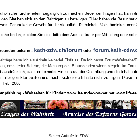
tholische Kirche jedem zugänglich zu machen. Jeder der Fragen hat, kann di
den Glauben sich an den Beiträgen zu beteiligen. "Hier haben die Besucher d
sem Forum keine Gewähr für die Aktualität, Richtigkeit, Vollständigkeit oder Q
he finden, melden Sie dies bitte dem Administrator per Mitteilung oder schr
kath-zdw.ch/forum
forum.kath-zdw.
Freunden bekannt:
oder
eiträge habe ich als Admin keinerlei Einfluss. Da ich nebst Forum/Webseite/
wissen, dass jeder Beitrag, die Meinung des Eintragenden widerspiegelt. Im Fo
usdrücklich, dass er keinerlei Einfluss auf die Gestaltung und die Inhalte d
en aller gelinkten Seiten und macht sich diese Inhalte nicht zu Eigen.
Diese Er
n.
Feb. 2006
empfehlung - Webseiten für Kinder:
www.freunde-von-net.net
www.life-te
Seiten-Aufrufe in ZDW