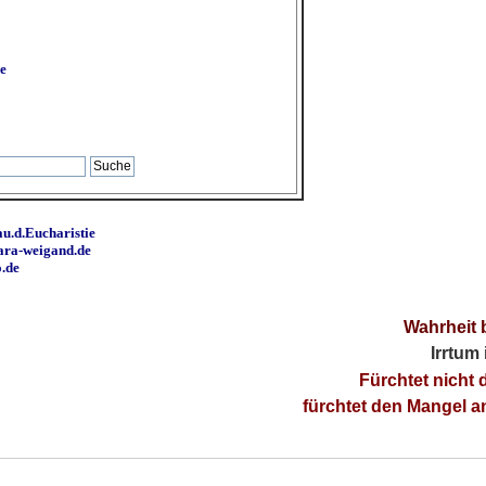
e
u.d.Eucharistie
ara-weigand.de
o.de
Wahrheit 
Irrtum
Fürchtet nicht 
fürchtet den Mangel 