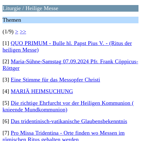
Liturgie / Heilige Messe
Themen
(1/9)
>
>>
[1]
QUO PRIMUM - Bulle hl. Papst Pius V. - (Ritus der
heiligen Messe)
[2]
Maria-Sühne-Samstag 07.09.2024 Pfr. Frank Cöppicus-
Röttger
[3]
Eine Stimme für das Messopfer Christi
[4]
MARIÄ HEIMSUCHUNG
[5]
Die richtige Ehrfurcht vor der Heiligen Kommunion (
knieende Mundkommunion)
[6]
Das tridentinisch-vatikanische Glaubensbekenntnis
[7]
Pro Missa Tridentina - Orte finden wo Messen im
römischen Ritus gehalten werden