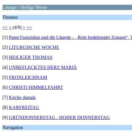
Liturgie / Heilige Messe
Themen
<<
<
(4/9)
>
>>
[1]
Papst Franziskus und die Liturgie – „Rein funktionaler Zugang“, 
[2]
LITURGISCHE WOCHE
[3]
HEILIGER THOMAS
[4]
UNBEFLECKTES HERZ MARIÄ
[5]
FRONLEICHNAM
[6]
CHRISTI HIMMELFAHRT
[7]
Kirche damals
[8]
KARFREITAG
[9]
GRÜNDONNERSTAG - HOHER DONNERSTAG
Navigation