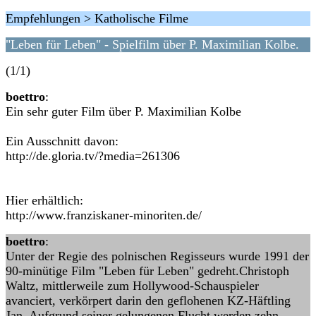
Empfehlungen > Katholische Filme
"Leben für Leben" - Spielfilm über P. Maximilian Kolbe.
(1/1)
boettro
:
Ein sehr guter Film über P. Maximilian Kolbe
Ein Ausschnitt davon:
http://de.gloria.tv/?media=261306
Hier erhältlich:
http://www.franziskaner-minoriten.de/
boettro
:
Unter der Regie des polnischen Regisseurs wurde 1991 der
90-minütige Film "Leben für Leben" gedreht.Christoph
Waltz, mittlerweile zum Hollywood-Schauspieler
avanciert, verkörpert darin den geflohenen KZ-Häftling
Jan. Aufgrund seiner gelungenen Flucht werden zehn