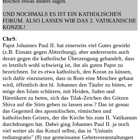
Bischöf etwas anders sagen.
UND NOCHMALS ES IST EIN KATHOLISCHEN
FORUM. ALSO LASSEN WIR DAS 2. VATIKANISCHE
KONZIL!
ChrS
:
Papst Johannes Paul II. hat einerseits viel Gutes gewirkt
(z.B. Einsatz gegen Abtreibung), aber andererseits auch
derart gegen die katholische Überzeugung gehandelt, dass
es letztlich wohl schwierig ist, ihn als guten Papst zu
bezeichnen. Ist es etwa katholisch, den Koran zu küssen,
sich dafür einzusetzen, dass in Rom eine Moschee gebaut
wird, öffentlich den hl. Johannes den Täufer zu bitten, er
möge den Islam schützen, mit Heiden, Juden und
Häretikern zu beten, sich das Tilak-Zeichen des Götzen
Shiva auf die Stirn geben zu lassen usw.? Das ist genau
das Gegenteil des apostolischen, römischen und
katholischen Geistes, der die Kirche bis zum II. Vatikanum
durchdrungen hat. Dabei ging Johannes Paul II. ja noch
viel weiter als das Konzil selbst, das in "Unitatis
redintegratio" (8) nur gemeinsame Gebetsveranstaltungen