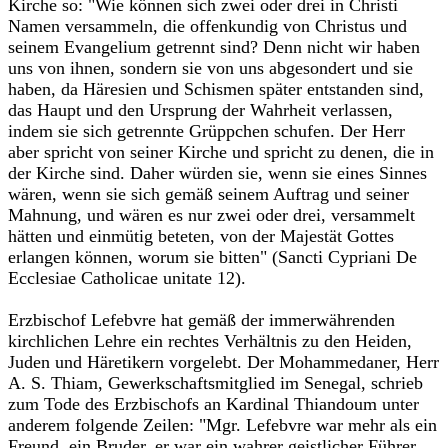
Kirche so: "Wie können sich zwei oder drei in Christi
Namen versammeln, die offenkundig von Christus und
seinem Evangelium getrennt sind? Denn nicht wir haben
uns von ihnen, sondern sie von uns abgesondert und sie
haben, da Häresien und Schismen später entstanden sind,
das Haupt und den Ursprung der Wahrheit verlassen,
indem sie sich getrennte Grüppchen schufen. Der Herr
aber spricht von seiner Kirche und spricht zu denen, die in
der Kirche sind. Daher würden sie, wenn sie eines Sinnes
wären, wenn sie sich gemäß seinem Auftrag und seiner
Mahnung, und wären es nur zwei oder drei, versammelt
hätten und einmütig beteten, von der Majestät Gottes
erlangen können, worum sie bitten" (Sancti Cypriani De
Ecclesiae Catholicae unitate 12).
Erzbischof Lefebvre hat gemäß der immerwährenden
kirchlichen Lehre ein rechtes Verhältnis zu den Heiden,
Juden und Häretikern vorgelebt. Der Mohammedaner, Herr
A. S. Thiam, Gewerkschaftsmitglied im Senegal, schrieb
zum Tode des Erzbischofs an Kardinal Thiandoum unter
anderem folgende Zeilen: "Mgr. Lefebvre war mehr als ein
Freund, ein Bruder, er war ein wahrer geistlicher Führer