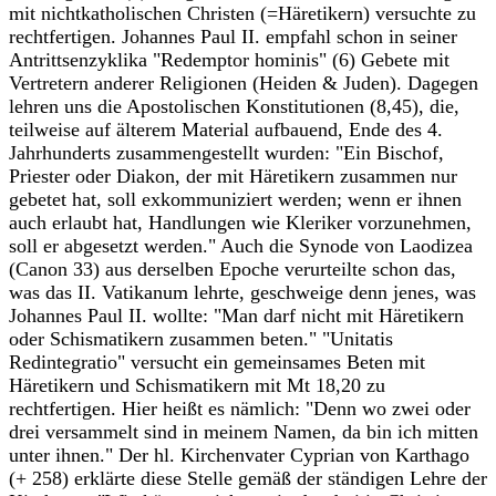
mit nichtkatholischen Christen (=Häretikern) versuchte zu
rechtfertigen. Johannes Paul II. empfahl schon in seiner
Antrittsenzyklika "Redemptor hominis" (6) Gebete mit
Vertretern anderer Religionen (Heiden & Juden). Dagegen
lehren uns die Apostolischen Konstitutionen (8,45), die,
teilweise auf älterem Material aufbauend, Ende des 4.
Jahrhunderts zusammengestellt wurden: "Ein Bischof,
Priester oder Diakon, der mit Häretikern zusammen nur
gebetet hat, soll exkommuniziert werden; wenn er ihnen
auch erlaubt hat, Handlungen wie Kleriker vorzunehmen,
soll er abgesetzt werden." Auch die Synode von Laodizea
(Canon 33) aus derselben Epoche verurteilte schon das,
was das II. Vatikanum lehrte, geschweige denn jenes, was
Johannes Paul II. wollte: "Man darf nicht mit Häretikern
oder Schismatikern zusammen beten." "Unitatis
Redintegratio" versucht ein gemeinsames Beten mit
Häretikern und Schismatikern mit Mt 18,20 zu
rechtfertigen. Hier heißt es nämlich: "Denn wo zwei oder
drei versammelt sind in meinem Namen, da bin ich mitten
unter ihnen." Der hl. Kirchenvater Cyprian von Karthago
(+ 258) erklärte diese Stelle gemäß der ständigen Lehre der