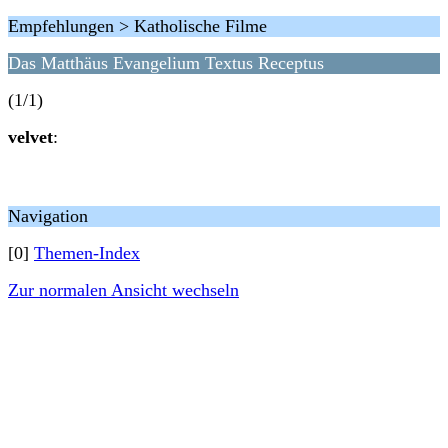
Empfehlungen > Katholische Filme
Das Matthäus Evangelium Textus Receptus
(1/1)
velvet
:
Navigation
[0]
Themen-Index
Zur normalen Ansicht wechseln