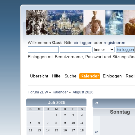
Willkommen
Gast
. Bitte
einloggen
oder
registrieren
.
Einloggen mit Benutzername, Passwort und Sitzungslä
Übersicht
Hilfe
Suche
Kalender
Einloggen
Regi
Forum ZDW
»
Kalender
»
August 2026
«
Juli 2026
S
M
D
M
D
F
S
Sonntag
1
2
3
4
5
6
7
8
9
10
11
12
13
14
15
16
17
18
»