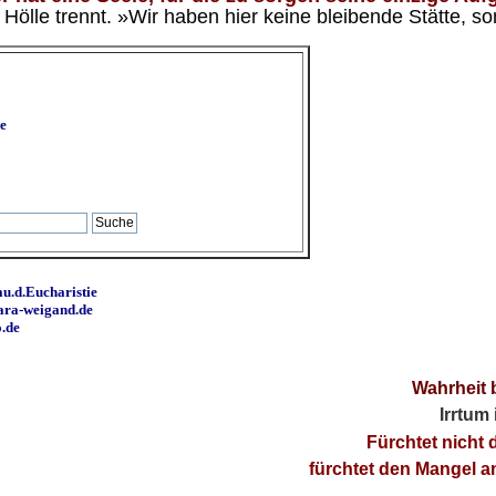
ölle trennt. »Wir haben hier keine bleibende Stätte, so
e
u.d.Eucharistie
ara-weigand.de
o.de
Wahrheit 
Irrtum
Fürchtet nicht 
fürchtet den Mangel 