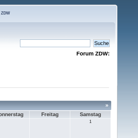
e ZDW
Forum ZDW:
»
onnerstag
Freitag
Samstag
1