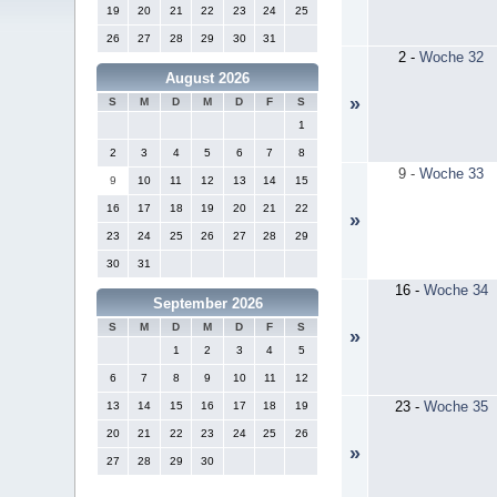
19
20
21
22
23
24
25
26
27
28
29
30
31
2
-
Woche 32
August 2026
»
S
M
D
M
D
F
S
1
2
3
4
5
6
7
8
9
-
Woche 33
9
10
11
12
13
14
15
16
17
18
19
20
21
22
»
23
24
25
26
27
28
29
30
31
16
-
Woche 34
September 2026
S
M
D
M
D
F
S
»
1
2
3
4
5
6
7
8
9
10
11
12
23
-
Woche 35
13
14
15
16
17
18
19
20
21
22
23
24
25
26
»
27
28
29
30