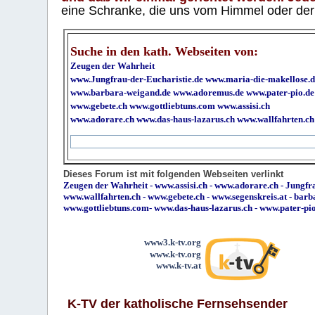
eine Schranke, die uns vom Himmel oder der H
Suche in den kath. Webseiten von:
Zeugen der Wahrheit
www.Jungfrau-der-Eucharistie.de
www.maria-die-makellose.d
www.barbara-weigand.de
www.adoremus.de
www.pater-pio.de
www.gebete.ch
www.gottliebtuns.com
www.assisi.ch
www.adorare.ch
www.das-haus-lazarus.ch
www.wallfahrten.ch
Dieses Forum ist mit folgenden Webseiten verlinkt
Zeugen der Wahrheit
-
www.assisi.ch
-
www.adorare.ch
-
Jungfra
www.wallfahrten.ch
-
www.gebete.ch
-
www.segenskreis.at
-
barb
www.gottliebtuns.com
-
www.das-haus-lazarus.ch
-
www.pater-pi
www3.k-tv.org
www.k-tv.org
www.k-tv.at
K-TV der katholische Fernsehsender