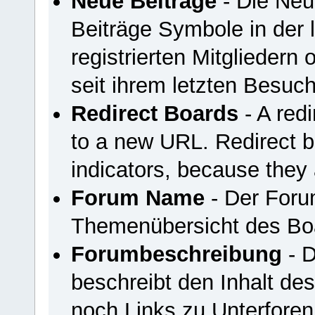
Neue Beiträge
- Die Neu
Beiträge Symbole in der 
registrierten Mitgliedern
seit ihrem letzten Besuc
Redirect Boards
- A redi
to a new URL. Redirect 
indicators, because they 
Forum Name
- Der Foru
Themenübersicht des Bo
Forumbeschreibung
- D
beschreibt den Inhalt de
noch Links zu Unterfore