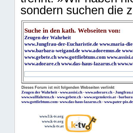
sondern suchen die z
Suche in den kath. Webseiten von:
Zeugen der Wahrheit
www.Jungfrau-der-Eucharistie.de
www.maria-die
www.barbara-weigand.de
www.adoremus.de
www.
www.gebete.ch
www.gottliebtuns.com
www.assisi.
www.adorare.ch
www.das-haus-lazarus.ch
www.wa
Dieses Forum ist mit folgenden Webseiten verlinkt
Zeugen der Wahrheit
-
www.assisi.ch
-
www.adorare.ch
-
Jungfrau.d
www.wallfahrten.ch
-
www.gebete.ch
-
www.segenskreis.at
-
barbara
www.gottliebtuns.com
-
www.das-haus-lazarus.ch
-
www.pater-pio.de
www3.k-tv.org
www.k-tv.org
www.k-tv.at