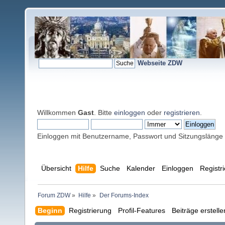
Webseite ZDW
Willkommen
Gast
. Bitte
einloggen
oder
registrieren
.
Einloggen mit Benutzername, Passwort und Sitzungslänge
Übersicht
Hilfe
Suche
Kalender
Einloggen
Registr
Forum ZDW
»
Hilfe
»
Der Forums-Index
Beginn
Registrierung
Profil-Features
Beiträge erstell