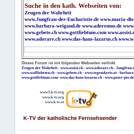
Suche in den kath. Webseiten von:
Zeugen der Wahrheit
www.Jungfrau-der-Eucharistie.de
www.maria-die
www.barbara-weigand.de
www.adoremus.de
www.
www.gebete.ch
www.gottliebtuns.com
www.assisi.
www.adorare.ch
www.das-haus-lazarus.ch
www.wa
Dieses Forum ist mit folgenden Webseiten verlinkt
Zeugen der Wahrheit
-
www.assisi.ch
-
www.adorare.ch
-
Jungfrau.d
www.wallfahrten.ch
-
www.gebete.ch
-
www.segenskreis.at
-
barbara
www.gottliebtuns.com
-
www.das-haus-lazarus.ch
-
www.pater-pio.de
www3.k-tv.org
www.k-tv.org
www.k-tv.at
K-TV der katholische Fernsehsender