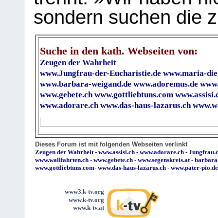
sondern suchen die z
Suche in den kath. Webseiten von:
Zeugen der Wahrheit
www.Jungfrau-der-Eucharistie.de
www.maria-die
www.barbara-weigand.de
www.adoremus.de
www.
www.gebete.ch
www.gottliebtuns.com
www.assisi.
www.adorare.ch
www.das-haus-lazarus.ch
www.wa
Dieses Forum ist mit folgenden Webseiten verlinkt
Zeugen der Wahrheit
-
www.assisi.ch
-
www.adorare.ch
-
Jungfrau.d
www.wallfahrten.ch
-
www.gebete.ch
-
www.segenskreis.at
-
barbara
www.gottliebtuns.com
-
www.das-haus-lazarus.ch
-
www.pater-pio.de
www3.k-tv.org
www.k-tv.org
www.k-tv.at