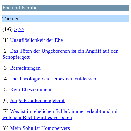
Ehe und Familie
Themen
(1/6)
>
>>
[1]
Unauflöslichkeit der Ehe
[2]
Das Töten der Ungeborenen ist ein Angriff auf den
Schöpfergott
[3]
Betrachtungen
[4]
Die Theologie des Leibes neu entdecken
[5]
Kein Ehesakrament
[6]
Junge Frau kennengelernt
[7]
Was ist im ehelichen Schlafzimmer erlaubt und mit
welchem Recht wird es verboten
[8]
Mein Sohn ist Homopervers