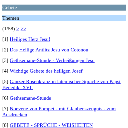
Gebete
Themen
(1/58)
>
>>
[1]
Heiliges Herz Jesu!
[2]
Das Heilige Antlitz Jesu von Cotonou
[3]
Gethsemane-Stunde - Verheißungen Jesu
[4]
Wichtige Gebete des heiligen Josef
[5]
Ganzer Rosenkranz in lateinischer Sprache von Papst
Benedikt XVI.
[6]
Gethsemane-Stunde
[7]
Noevene von Pompei - mit Glaubenszeugnis - zum
Ausdrucken
[8]
GEBETE - SPRÜCHE - WEISHEITEN