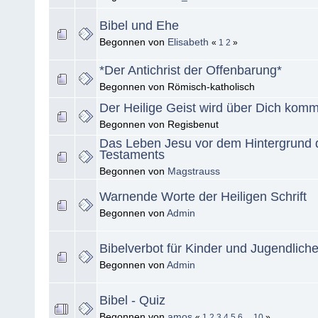
Bibel und Ehe
Begonnen von
Elisabeth
«
1
2
»
*Der Antichrist der Offenbarung*
Begonnen von Römisch-katholisch
Der Heilige Geist wird über Dich komm
Begonnen von Regisbenut
Das Leben Jesu vor dem Hintergrund 
Testaments
Begonnen von
Magstrauss
Warnende Worte der Heiligen Schrift
Begonnen von
Admin
Bibelverbot für Kinder und Jugendlich
Begonnen von
Admin
Bibel - Quiz
Begonnen von
amos
«
1
2
3
4
5
6
...
10
»