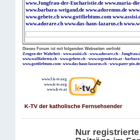
www.Jungfrau-der-Eucharistie.de
www.maria-die
www.barbara-weigand.de
www.adoremus.de
www.
www.gebete.ch
www.gottliebtuns.com
www.assisi.
www.adorare.ch
www.das-haus-lazarus.ch
www.wa
Dieses Forum ist mit folgenden Webseiten verlinkt
Zeugen der Wahrheit
-
www.assisi.ch
-
www.adorare.ch
-
Jungfrau.d
www.wallfahrten.ch
-
www.gebete.ch
-
www.segenskreis.at
-
barbara
www.gottliebtuns.com
-
www.das-haus-lazarus.ch
-
www.pater-pio.de
www3.k-tv.org
www.k-tv.org
www.k-tv.at
K-TV der katholische Fernsehsender
Nur registrier