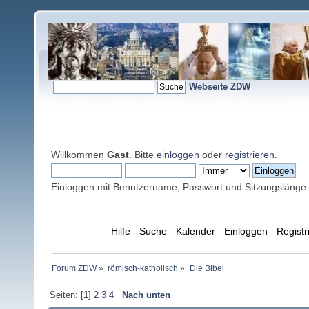
Webseite ZDW
Willkommen
Gast
. Bitte
einloggen
oder
registrieren
.
Einloggen mit Benutzername, Passwort und Sitzungslänge
Übersicht
Hilfe
Suche
Kalender
Einloggen
Registr
Forum ZDW
»
römisch-katholisch
»
Die Bibel
Seiten: [
1
]
2
3
4
Nach unten