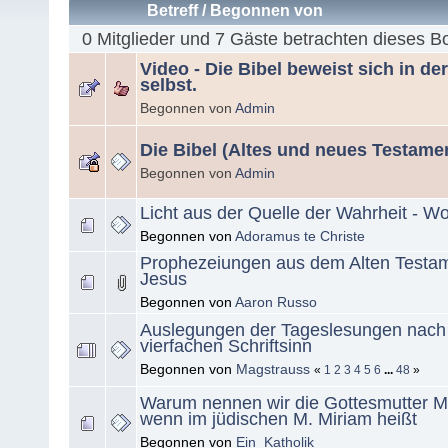
Betreff
/
Begonnen von
0 Mitglieder und 7 Gäste betrachten dieses B
Video - Die Bibel beweist sich in de
selbst.
Begonnen von
Admin
Die Bibel (Altes und neues Testame
Begonnen von
Admin
Licht aus der Quelle der Wahrheit - W
Begonnen von
Adoramus te Christe
Prophezeiungen aus dem Alten Testa
Jesus
Begonnen von
Aaron Russo
Auslegungen der Tageslesungen nac
vierfachen Schriftsinn
Begonnen von
Magstrauss
«
1
2
3
4
5
6
...
48
»
Warum nennen wir die Gottesmutter Ma
wenn im jüdischen M. Miriam heißt
Begonnen von
Ein_Katholik