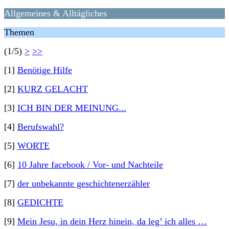
Allgemeines & Alltägliches
Themen
(1/5)
>
>>
[1]
Benötige Hilfe
[2]
KURZ GELACHT
[3]
ICH BIN DER MEINUNG...
[4]
Berufswahl?
[5]
WORTE
[6]
10 Jahre facebook / Vor- und Nachteile
[7]
der unbekannte geschichtenerzähler
[8]
GEDICHTE
[9]
Mein Jesu, in dein Herz hinein, da leg’ ich alles …