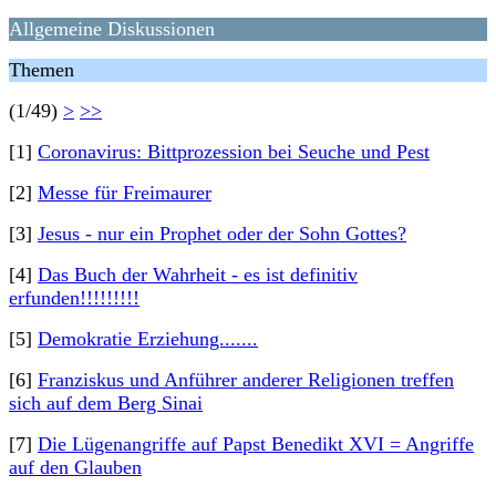
Allgemeine Diskussionen
Themen
(1/49)
>
>>
[1]
Coronavirus: Bittprozession bei Seuche und Pest
[2]
Messe für Freimaurer
[3]
Jesus - nur ein Prophet oder der Sohn Gottes?
[4]
Das Buch der Wahrheit - es ist definitiv
erfunden!!!!!!!!!
[5]
Demokratie Erziehung.......
[6]
Franziskus und Anführer anderer Religionen treffen
sich auf dem Berg Sinai
[7]
Die Lügenangriffe auf Papst Benedikt XVI = Angriffe
auf den Glauben