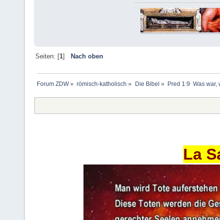
Seiten: [
1
]
Nach oben
Forum ZDW
»
römisch-katholisch
»
Die Bibel
»
Pred 1:9  Was war, 
La S