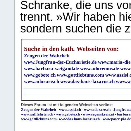
Schranke, die uns vo
trennt. »Wir haben hi
sondern suchen die z
Suche in den kath. Webseiten von:
Zeugen der Wahrheit
www.Jungfrau-der-Eucharistie.de
www.maria-die
www.barbara-weigand.de
www.adoremus.de
www.
www.gebete.ch
www.gottliebtuns.com
www.assisi.
www.adorare.ch
www.das-haus-lazarus.ch
www.wa
Dieses Forum ist mit folgenden Webseiten verlinkt
Zeugen der Wahrheit
-
www.assisi.ch
-
www.adorare.ch
-
Jungfrau.d
www.wallfahrten.ch
-
www.gebete.ch
-
www.segenskreis.at
-
barbara
www.gottliebtuns.com
-
www.das-haus-lazarus.ch
-
www.pater-pio.de