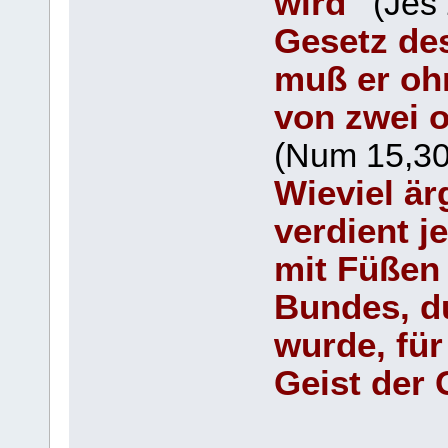
wird"
(Jes
Gesetz de
muß er oh
von zwei o
(Num 15,30
Wieviel ärg
verdient j
mit Füßen 
Bundes, du
wurde, für
Geist der