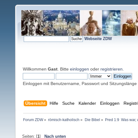
Webseite ZDW
Willkommen
Gast
. Bitte
einloggen
oder
registrieren
.
Einloggen mit Benutzername, Passwort und Sitzungslänge
Übersicht
Hilfe
Suche
Kalender
Einloggen
Registr
Forum ZDW
»
römisch-katholisch
»
Die Bibel
»
Pred 1:9  Was war, 
Seiten: [
1
]
Nach unten