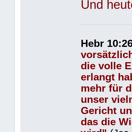
Und heut
Hebr 10:2
vorsätzli
die volle 
erlangt ha
mehr für d
unser viel
Gericht un
das die W