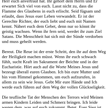
Herr euch anvertraut hat. Ihr gehört dem Herrn und Er
erwartet Sich viel von euch. Lasst nicht zu, dass die
Flamme des Glaubens in euch erlischt. Seid fügsam und
erlaubt, dass Jesus euer Leben verwandelt. Er ist der
Gerechte Richter, der euch liebt und euch mit Namen
kennt. Nähert euch dem Gebet, denn nur so könnt ihr
geistig wachsen. Wenn ihr fern seid, werdet ihr zum Ziel
Satans. Die Menschheit hat sich mit der Sünde verdorben
und muss geheilt werden.
Bereut. Die Reue ist der erste Schritt, den ihr auf dem Weg
der Heiligkeit machen müsst. Wenn ihr euch schwach
fühlt, sucht Kraft im Sakrament der Beichte und in der
Eucharistie. Hört auch auf die Worte Meines Jesus und
bezeugt überall euren Glauben. Ich bin eure Mutter und
bin vom Himmel gekommen, um euch aufzurufen, in
allem zu sein wie Jesus. Gebt Mir eure Hände und Ich
werde euch führen auf dem Weg der vollen Glückseligkeit.
Die teuflische Tat der Menschen des Terrors wird Meinen
armen Kindern Leiden und Schmerz bringen. Ich leide
wegen dem, was auf euch zukommt. Betet. Euer Sieg ist