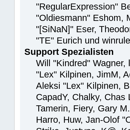
"RegularExpression" B
"Oldiesmann" Eshom, M
"[SiNaN]" Eser, Theodor
"TE" Eurich und winrul
Support Spezialisten
Will "Kindred" Wagner, 
"Lex" Kilpinen, JimM, A
Aleksi "Lex" Kilpinen, 
CapadY, Chalky, Chas 
Tamerin, Fiery, Gary M
Harro, Huw, Jan-Olof "