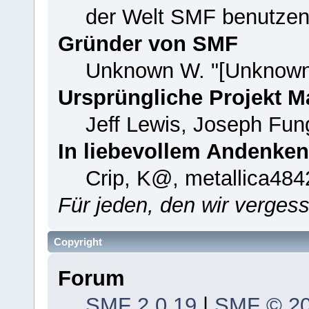
der Welt SMF benutzen
Gründer von SMF
Unknown W. "[Unknown
Ursprüngliche Projekt 
Jeff Lewis, Joseph Fu
In liebevollem Andenken
Crip, K@, metallica484
Für jeden, den wir verge
Copyright
Forum
SMF 2.0.19
|
SMF © 2