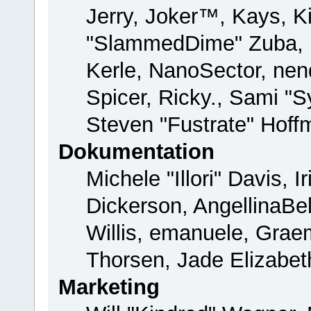
Jerry, Joker™, Kays, Ki
"SlammedDime" Zuba, 
Kerle, NanoSector, nend
Spicer, Ricky., Sami "
Steven "Fustrate" Hoff
Dokumentation
Michele "Illori" Davis, 
Dickerson, AngellinaBel
Willis, emanuele, Gra
Thorsen, Jade Elizabet
Marketing