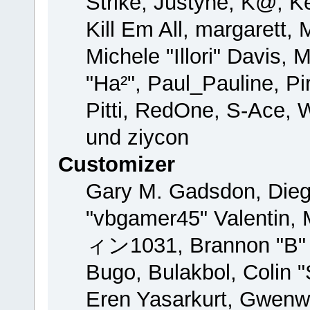
Strike, Justyne, K@, Ke
Kill Em All, margarett,
Michele "Illori" Davis, 
"Ha²", Paul_Pauline, P
Pitti, RedOne, S-Ace,
und ziycon
Customizer
Gary M. Gadsdon, Dieg
"vbgamer45" Valentin, 
ィン1031, Brannon "B" H
Bugo, Bulakbol, Colin 
Eren Yasarkurt, Gwenw