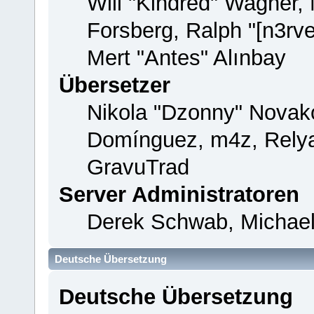
Will "Kindred" Wagner,
Forsberg, Ralph "[n3rv
Mert "Antes" Alınbay
Übersetzer
Nikola "Dzonny" Novako
Domínguez, m4z, Relya
GravuTrad
Server Administratoren
Derek Schwab, Michael
Deutsche Übersetzung
Deutsche Übersetzung