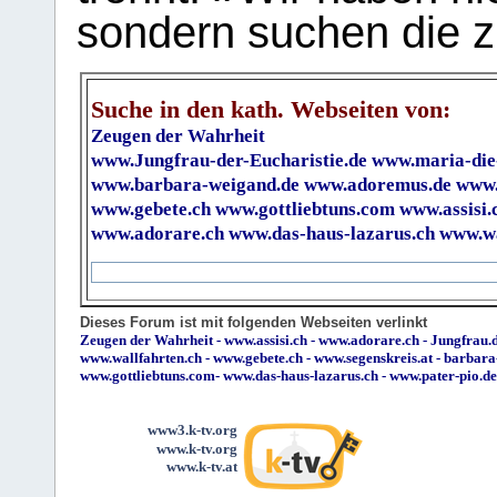
sondern suchen die z
Suche in den kath. Webseiten von:
Zeugen der Wahrheit
www.Jungfrau-der-Eucharistie.de
www.maria-die
www.barbara-weigand.de
www.adoremus.de
www.
www.gebete.ch
www.gottliebtuns.com
www.assisi.
www.adorare.ch
www.das-haus-lazarus.ch
www.wa
Dieses Forum ist mit folgenden Webseiten verlinkt
Zeugen der Wahrheit
-
www.assisi.ch
-
www.adorare.ch
-
Jungfrau.d
www.wallfahrten.ch
-
www.gebete.ch
-
www.segenskreis.at
-
barbara
www.gottliebtuns.com
-
www.das-haus-lazarus.ch
-
www.pater-pio.de
www3.k-tv.org
www.k-tv.org
www.k-tv.at