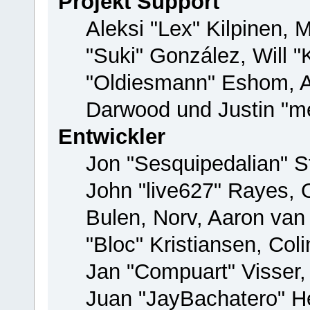
Projekt Support
Aleksi "Lex" Kilpinen, M
"Suki" González, Will 
"Oldiesmann" Eshom, 
Darwood und Justin "me
Entwickler
Jon "Sesquipedalian" St
John "live627" Rayes,
Bulen, Norv, Aaron van
"Bloc" Kristiansen, Co
Jan "Compuart" Visser
Juan "JayBachatero" H