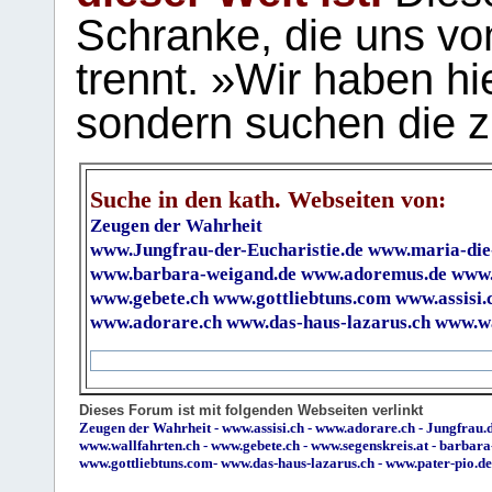
Schranke, die uns vo
trennt. »Wir haben hi
sondern suchen die z
Suche in den kath. Webseiten von:
Zeugen der Wahrheit
www.Jungfrau-der-Eucharistie.de
www.maria-die
www.barbara-weigand.de
www.adoremus.de
www.
www.gebete.ch
www.gottliebtuns.com
www.assisi.
www.adorare.ch
www.das-haus-lazarus.ch
www.wa
Dieses Forum ist mit folgenden Webseiten verlinkt
Zeugen der Wahrheit
-
www.assisi.ch
-
www.adorare.ch
-
Jungfrau.d
www.wallfahrten.ch
-
www.gebete.ch
-
www.segenskreis.at
-
barbara
www.gottliebtuns.com
-
www.das-haus-lazarus.ch
-
www.pater-pio.de