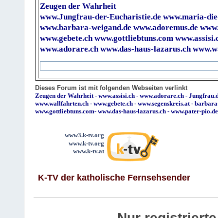
Zeugen der Wahrheit
www.Jungfrau-der-Eucharistie.de
www.maria-die
www.barbara-weigand.de
www.adoremus.de
www.
www.gebete.ch
www.gottliebtuns.com
www.assisi.
www.adorare.ch
www.das-haus-lazarus.ch
www.wa
Dieses Forum ist mit folgenden Webseiten verlinkt
Zeugen der Wahrheit
-
www.assisi.ch
-
www.adorare.ch
-
Jungfrau.d
www.wallfahrten.ch
-
www.gebete.ch
-
www.segenskreis.at
-
barbara
www.gottliebtuns.com
-
www.das-haus-lazarus.ch
-
www.pater-pio.de
www3.k-tv.org
www.k-tv.org
www.k-tv.at
K-TV der katholische Fernsehsender
Nur registrier