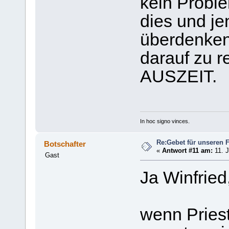
kein Proble
dies und j
überdenken
darauf zu re
AUSZEIT.
In hoc signo vinces.
Re:Gebet für unseren 
Botschafter
«
Antwort #11 am:
11. J
Gast
Ja Winfried
wenn Pries