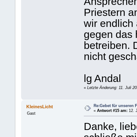
Ansprechen
Priestern a
wir endlich
gegen das 
betreiben. 
nicht gesch
lg Andal
«
Letzte Änderung: 11. Juli 2
Re:Gebet für unseren 
KleinesLicht
«
Antwort #15 am:
12. J
Gast
Danke, lieb