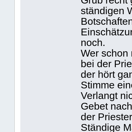
Grub recht 
ständigen 
Botschaften
Einschätzu
noch.
Wer schon n
bei der Pri
der hört ga
Stimme ein
Verlangt ni
Gebet nach
der Prieste
Ständige M