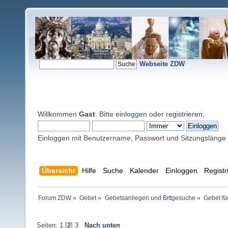
Webseite ZDW
Willkommen
Gast
. Bitte
einloggen
oder
registrieren
.
Einloggen mit Benutzername, Passwort und Sitzungslänge
Übersicht
Hilfe
Suche
Kalender
Einloggen
Registr
Forum ZDW
»
Gebet
»
Gebetsanliegen und Bittgesuche
»
Gebet fü
Seiten:
1
[
2
]
3
Nach unten