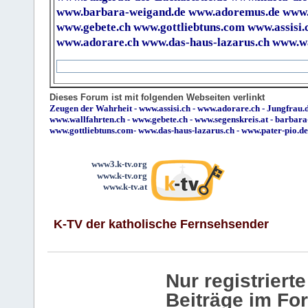
www.barbara-weigand.de
www.adoremus.de
www.
www.gebete.ch
www.gottliebtuns.com
www.assisi.
www.adorare.ch
www.das-haus-lazarus.ch
www.wa
Dieses Forum ist mit folgenden Webseiten verlinkt
Zeugen der Wahrheit
-
www.assisi.ch
-
www.adorare.ch
-
Jungfrau.d
www.wallfahrten.ch
-
www.gebete.ch
-
www.segenskreis.at
-
barbara
www.gottliebtuns.com
-
www.das-haus-lazarus.ch
-
www.pater-pio.de
www3.k-tv.org
www.k-tv.org
www.k-tv.at
K-TV der katholische Fernsehsender
Nur registrier
Beiträge im Fo