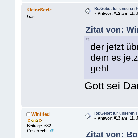
Re:Gebet für unseren 
KleineSeele
«
Antwort #12 am:
11. J
Gast
Zitat von: Wi
der jetzt ü
dem es jetz
geht.
Gott sei D
Re:Gebet für unseren 
Winfried
«
Antwort #13 am:
11. J
Beiträge: 682
Geschlecht:
Zitat von: Bo