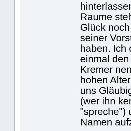
hinterlasse
Raume steh
Glück noch 
seiner Vors
haben. Ich 
einmal den
Kremer nenn
hohen Alter
uns Gläubig
(wer ihn ke
"spreche") 
Namen aufz