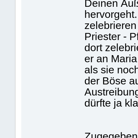
Deinen Äu
hervorgeht
zelebrieren
Priester - P
dort zelebri
er an Mari
als sie noc
der Böse au
Austreibun
dürfte ja kla
Zugegeben w