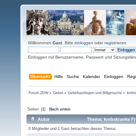
Willkommen
Gast
. Bitte
einloggen
oder
registrieren
.
Einloggen mit Benutzername, Passwort und Sitzungslä
Übersicht
Hilfe
Suche
Kalender
Einloggen
Regi
Forum ZDW
»
Gebet
»
Gebetsanliegen und Bittgesuche
»
krebs
Seiten: [
1
]
Nach unten
Autor
Thema: krebskranke Fr
0 Mitglieder und 1 Gast betrachten dieses Thema.