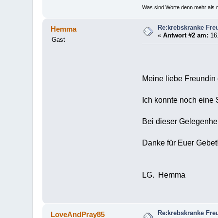
Was sind Worte denn mehr als n
Re:krebskranke Fre
Hemma
«
Antwort #2 am:
16.
Gast
Meine liebe Freundin
Ich konnte noch eine 
Bei dieser Gelegenhei
Danke für Euer Gebet
LG. Hemma
Re:krebskranke Fre
LoveAndPray85