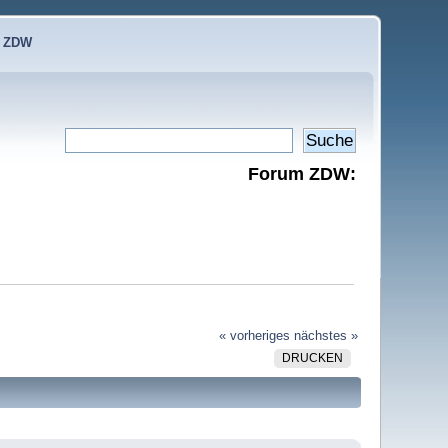
e ZDW
Forum ZDW:
« vorheriges
nächstes »
DRUCKEN