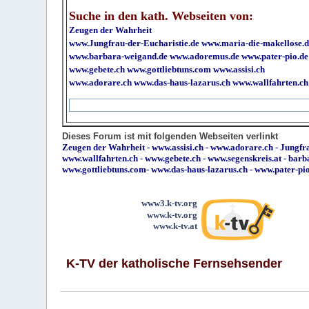
Suche in den kath. Webseiten von:
Zeugen der Wahrheit
www.Jungfrau-der-Eucharistie.de
www.maria-die-makellose.d
www.barbara-weigand.de
www.adoremus.de
www.pater-pio.de
www.gebete.ch
www.gottliebtuns.com
www.assisi.ch
www.adorare.ch
www.das-haus-lazarus.ch
www.wallfahrten.ch
Dieses Forum ist mit folgenden Webseiten verlinkt
Zeugen der Wahrheit
-
www.assisi.ch
-
www.adorare.ch
-
Jungfra
www.wallfahrten.ch
-
www.gebete.ch
-
www.segenskreis.at
-
barb
www.gottliebtuns.com
-
www.das-haus-lazarus.ch
-
www.pater-pi
www3.k-tv.org
www.k-tv.org
www.k-tv.at
K-TV der katholische Fernsehsender