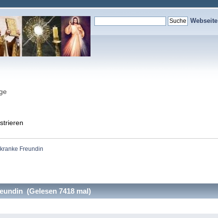
Webseit
nge
strieren
kranke Freundin
eundin (Gelesen 7418 mal)