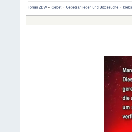
Forum ZDW
»
Gebet
»
Gebetsanliegen und Bittgesuche
»
krebs