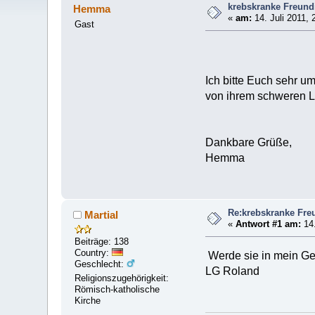
krebskranke Freund
Hemma
«
am:
14. Juli 2011, 
Gast
Ich bitte Euch sehr u
von ihrem schweren L
Dankbare Grüße,
Hemma
Re:krebskranke Fre
Martial
«
Antwort #1 am:
14.
Beiträge: 138
Country:
Werde sie in mein Geb
Geschlecht:
LG Roland
Religionszugehörigkeit:
Römisch-katholische
Kirche