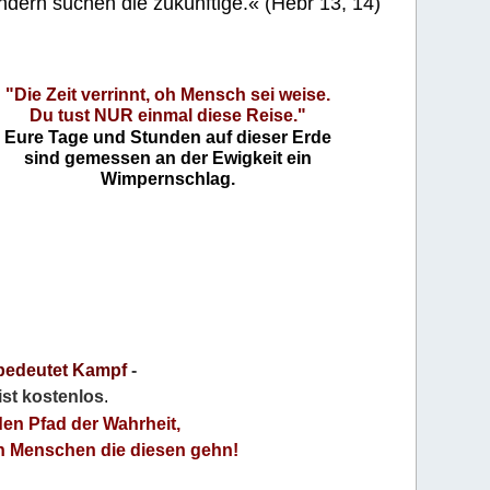
ndern suchen die zukünftige.« (Hebr 13, 14)
"Die Zeit verrinnt, oh Mensch sei weise.
Du tust NUR einmal diese Reise."
Eure Tage und Stunden auf dieser Erde
sind gemessen an der Ewigkeit ein
Wimpernschlag.
bedeutet Kampf
-
 ist kostenlos
.
den Pfad der Wahrheit,
an Menschen die diesen gehn!