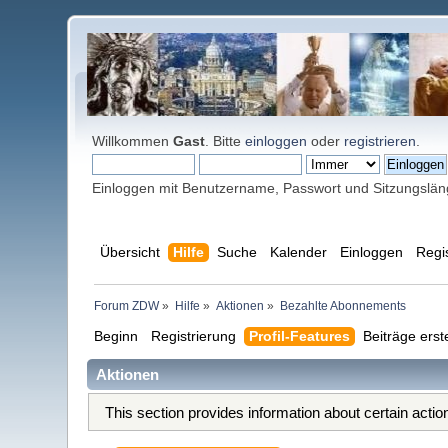
Willkommen
Gast
. Bitte
einloggen
oder
registrieren
.
Einloggen mit Benutzername, Passwort und Sitzungslä
Übersicht
Hilfe
Suche
Kalender
Einloggen
Regi
Forum ZDW
»
Hilfe
»
Aktionen
»
Bezahlte Abonnements
Beginn
Registrierung
Profil-Features
Beiträge erst
Aktionen
This section provides information about certain acti