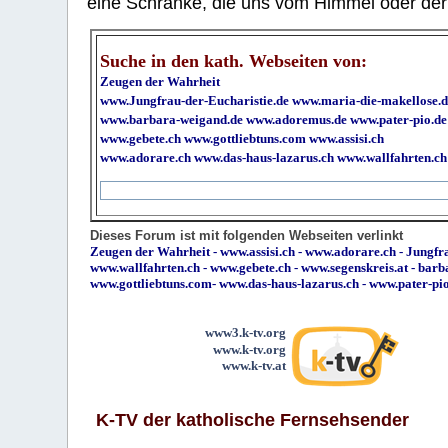
eine Schranke, die uns vom Himmel oder der H
Suche in den kath. Webseiten von:
Zeugen der Wahrheit
www.Jungfrau-der-Eucharistie.de
www.maria-die-makellose.d
www.barbara-weigand.de
www.adoremus.de
www.pater-pio.de
www.gebete.ch
www.gottliebtuns.com
www.assisi.ch
www.adorare.ch
www.das-haus-lazarus.ch
www.wallfahrten.ch
Dieses Forum ist mit folgenden Webseiten verlinkt
Zeugen der Wahrheit
-
www.assisi.ch
-
www.adorare.ch
-
Jungfra
www.wallfahrten.ch
-
www.gebete.ch
-
www.segenskreis.at
-
barb
www.gottliebtuns.com
-
www.das-haus-lazarus.ch
-
www.pater-pi
www3.k-tv.org
www.k-tv.org
www.k-tv.at
K-TV der katholische Fernsehsender