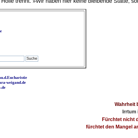
ölle trennt. »Wir haben hier keine bleibende Stätte, so
e
u.d.Eucharistie
ara-weigand.de
o.de
Wahrheit 
Irrtum
Fürchtet nicht 
fürchtet den Mangel 