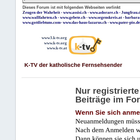
Dieses Forum ist mit folgenden Webseiten verlinkt
Zeugen der Wahrheit
-
www.assisi.ch
-
www.adorare.ch
-
Jungfrau.d
www.wallfahrten.ch
-
www.gebete.ch
-
www.segenskreis.at
-
barbara
www.gottliebtuns.com
-
www.das-haus-lazarus.ch
-
www.pater-pio.de
www3.k-tv.org
www.k-tv.org
www.k-tv.at
K-TV der katholische Fernsehsender
Nur registrier
Beiträge im Fo
Wenn Sie sich anme
Neuanmeldungen müsse
Nach dem Anmelden wir
Dann können sie sich 