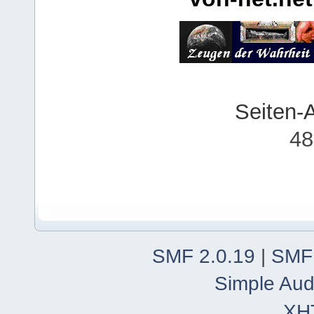
Seiten-
48
SMF 2.0.19
|
SMF
Simple Aud
XH