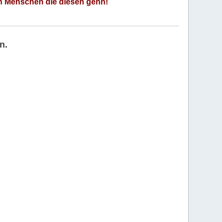
an Menschen die diesen gehn!
n.