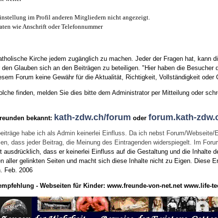
instellung im Profil anderen Mitgliedern nicht angezeigt.
aten wie Anschrift oder Telefonnummer
tholische Kirche jedem zugänglich zu machen. Jeder der Fragen hat, kann di
den Glauben sich an den Beiträgen zu beteiligen. "Hier haben die Besucher d
sem Forum keine Gewähr für die Aktualität, Richtigkeit, Vollständigkeit oder Q
he finden, melden Sie dies bitte dem Administrator per Mitteilung oder schr
kath-zdw.ch/forum
forum.kath-zdw.
Freunden bekannt:
oder
eiträge habe ich als Admin keinerlei Einfluss. Da ich nebst Forum/Webseite/
wissen, dass jeder Beitrag, die Meinung des Eintragenden widerspiegelt. Im Fo
usdrücklich, dass er keinerlei Einfluss auf die Gestaltung und die Inhalte d
en aller gelinkten Seiten und macht sich diese Inhalte nicht zu Eigen.
Diese Er
n.
Feb. 2006
empfehlung - Webseiten für Kinder:
www.freunde-von-net.net
www.life-te