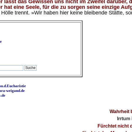
 lässt das Gewissen uns nicht im Zweifel darüber, d
 hat eine Seele, für die zu sorgen seine einzige Aufg
ölle trennt. »Wir haben hier keine bleibende Stätte, so
e
u.d.Eucharistie
ara-weigand.de
o.de
Wahrheit 
Irrtum
Fürchtet nicht 