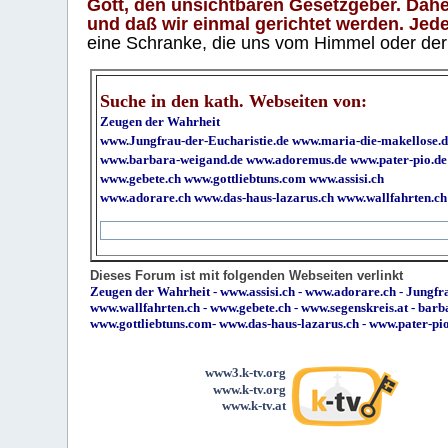
Gott, den unsichtbaren Gesetzgeber. Daher
und daß wir einmal gerichtet werden. Jeder
eine Schranke, die uns vom Himmel oder der H
Suche in den kath. Webseiten von:
Zeugen der Wahrheit
www.Jungfrau-der-Eucharistie.de
www.maria-die-makellose.d
www.barbara-weigand.de
www.adoremus.de
www.pater-pio.de
www.gebete.ch
www.gottliebtuns.com
www.assisi.ch
www.adorare.ch
www.das-haus-lazarus.ch
www.wallfahrten.ch
Dieses Forum ist mit folgenden Webseiten verlinkt
Zeugen der Wahrheit
-
www.assisi.ch
-
www.adorare.ch
-
Jungfra
www.wallfahrten.ch
-
www.gebete.ch
-
www.segenskreis.at
-
barb
www.gottliebtuns.com
-
www.das-haus-lazarus.ch
-
www.pater-pi
www3.k-tv.org
www.k-tv.org
www.k-tv.at