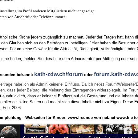
instellung im Profil anderen Mitgliedern nicht angezeigt.
aten wie Anschrift oder Telefonnummer
tholische Kirche jedem zugänglich zu machen. Jeder der Fragen hat, kann di
den Glauben sich an den Beiträgen zu beteiligen. "Hier haben die Besucher d
sem Forum keine Gewähr für die Aktualität, Richtigkeit, Vollständigkeit oder Q
he finden, melden Sie dies bitte dem Administrator per Mitteilung oder schr
kath-zdw.ch/forum
forum.kath-zdw.
Freunden bekannt:
oder
eiträge habe ich als Admin keinerlei Einfluss. Da ich nebst Forum/Webseite/
wissen, dass jeder Beitrag, die Meinung des Eintragenden widerspiegelt. Im Fo
usdrücklich, dass er keinerlei Einfluss auf die Gestaltung und die Inhalte d
en aller gelinkten Seiten und macht sich diese Inhalte nicht zu Eigen.
Diese Er
n.
Feb. 2006
empfehlung - Webseiten für Kinder:
www.freunde-von-net.net
www.life-te