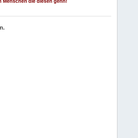
an Menschen die diesen gehn!
n.