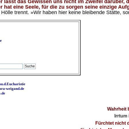
 lässt das Gewissen uns nicht im Zweifel darüber, d
 hat eine Seele, für die zu sorgen seine einzige Aufg
ölle trennt. »Wir haben hier keine bleibende Stätte, so
e
u.d.Eucharistie
ara-weigand.de
o.de
Wahrheit 
Irrtum
Fürchtet nicht 