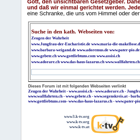
Gott, den unsichtbaren Gesetzgeber. Daher
und daß wir einmal gerichtet werden. Jeder
eine Schranke, die uns vom Himmel oder der H
Suche in den kath. Webseiten von:
Zeugen der Wahrheit
www.Jungfrau-der-Eucharistie.de
www.maria-die-makellose.d
www.barbara-weigand.de
www.adoremus.de
www.pater-pio.de
www.gebete.ch
www.gottliebtuns.com
www.assisi.ch
www.adorare.ch
www.das-haus-lazarus.ch
www.wallfahrten.ch
Dieses Forum ist mit folgenden Webseiten verlinkt
Zeugen der Wahrheit
-
www.assisi.ch
-
www.adorare.ch
-
Jungfra
www.wallfahrten.ch
-
www.gebete.ch
-
www.segenskreis.at
-
barb
www.gottliebtuns.com
-
www.das-haus-lazarus.ch
-
www.pater-pi
www3.k-tv.org
www.k-tv.org
www.k-tv.at