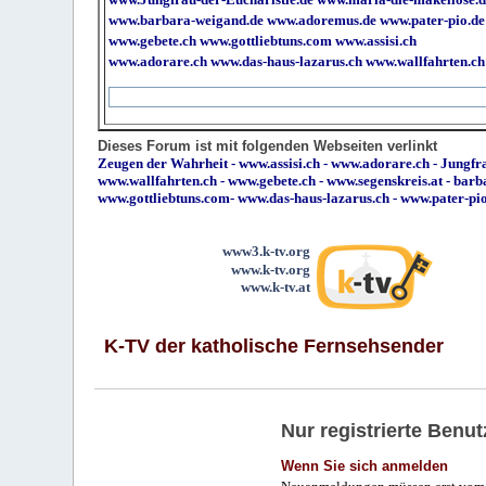
www.barbara-weigand.de
www.adoremus.de
www.pater-pio.de
www.gebete.ch
www.gottliebtuns.com
www.assisi.ch
www.adorare.ch
www.das-haus-lazarus.ch
www.wallfahrten.ch
Dieses Forum ist mit folgenden Webseiten verlinkt
Zeugen der Wahrheit
-
www.assisi.ch
-
www.adorare.ch
-
Jungfra
www.wallfahrten.ch
-
www.gebete.ch
-
www.segenskreis.at
-
barb
www.gottliebtuns.com
-
www.das-haus-lazarus.ch
-
www.pater-pi
www3.k-tv.org
www.k-tv.org
www.k-tv.at
K-TV der katholische Fernsehsender
Nur registrierte Ben
Wenn Sie sich anmelden