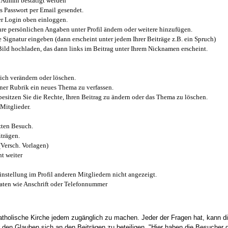
Admin bestätigt werden
 Passwort per Email gesendet.
r Login oben einloggen.
e persönlichen Angaben unter Profil ändern oder weitere hinzufügen.
e Signatur eingeben (dann erscheint unter jedem Ihrer Beiträge z.B. ein Spruch)
 Bild hochladen, das dann links im Beitrag unter Ihrem Nicknamen erscheint.
ich verändern oder löschen.
iner Rubrik ein neues Thema zu verfassen.
esitzen Sie die Rechte, Ihren Beitrag zu ändern oder das Thema zu löschen.
Mitglieder.
zten Besuch.
trägen.
(Versch. Vorlagen)
t weiter
instellung im Profil anderen Mitgliedern nicht angezeigt.
aten wie Anschrift oder Telefonnummer
tholische Kirche jedem zugänglich zu machen. Jeder der Fragen hat, kann di
den Glauben sich an den Beiträgen zu beteiligen. "Hier haben die Besucher d