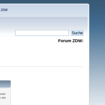
e ZDW
Forum ZDW:
esen
 ein.