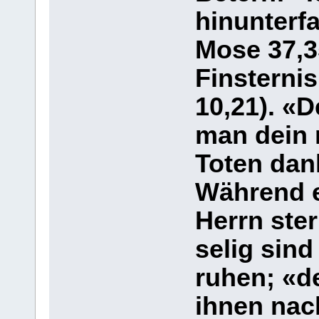
hinunterfa
Mose 37,3
Finsterni
10,21). «
man dein n
Toten dan
Während e
Herrn ster
selig sind
ruhen; «d
ihnen nach