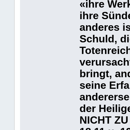
«ihre Wer
ihre Sünd
anderes i
Schuld, d
Totenreic
verursach
bringt, a
seine Erf
andererse
der Heili
NICHT ZU