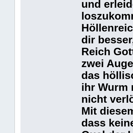
und erlei
loszukomm
Höllenreic
dir besser
Reich Got
zwei Auge
das hölli
ihr Wurm n
nicht verl
Mit diesem
dass kein