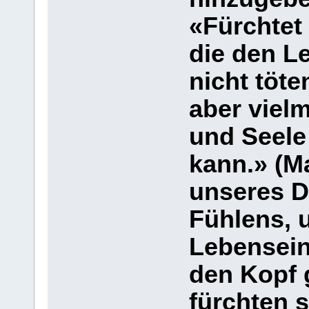
«Fürchtet
die den Le
nicht töte
aber viel
und Seele 
kann.» (Ma
unseres D
Fühlens, 
Lebensein
den Kopf g
fürchten s