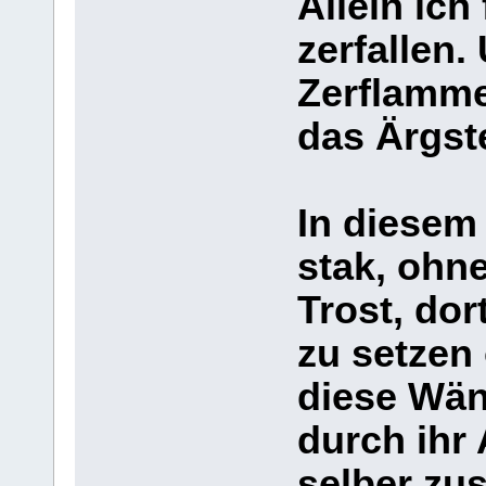
Allein ich
zerfallen.
Zerflamme
das Ärgst
In diesem 
stak, ohn
Trost, dor
zu setzen
diese Wän
durch ihr
selber zu