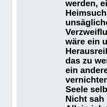
werden, e
Heimsuchu
unsägliche
Verzweiflu
wäre ein 
Herausrei
das zu we
ein ander
vernichten
Seele selb
Nicht sah 