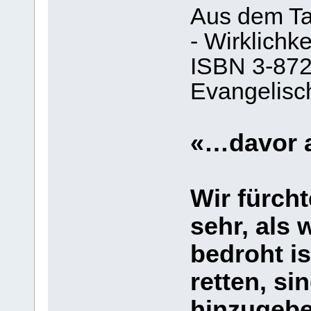
Aus dem Ta
- Wirklichke
ISBN 3-872
Evangelisc
«…davor a
Wir fürcht
sehr, als
bedroht i
retten, sin
hinzugebe