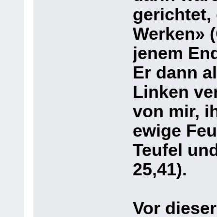
gerichtet,
Werken» (O
jenem End
Er dann al
Linken ver
von mir, i
ewige Feue
Teufel un
25,41).
Vor diese