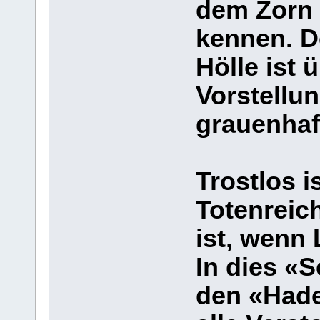
dem Zorn 
kennen. D
Hölle ist 
Vorstellu
grauenhaft
Trostlos 
Totenreic
ist, wenn 
In dies «S
den «Hade