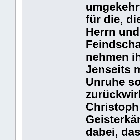
umgekehrt
für die, d
Herrn und 
Feindschaf
nehmen ih
Jenseits 
Unruhe so
zurückwir
Christoph
Geisterkä
dabei, da