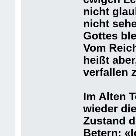
nicht glau
nicht seh
Gottes ble
Vom Reich
heißt abe
verfallen 
Im Alten 
wieder di
Zustand d
Betern: «I