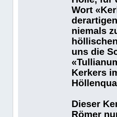
Wort «Ker
derartige
niemals z
höllische
uns die S
«Tullianu
Kerkers i
Höllenqua
Dieser Ke
Römer nur