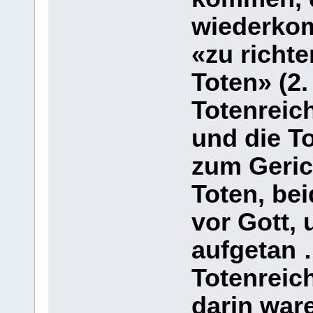
wiederkom
«zu richt
Toten» (2.
Totenreich
und die T
zum Geric
Toten, be
vor Gott,
aufgetan 
Totenreich
darin war