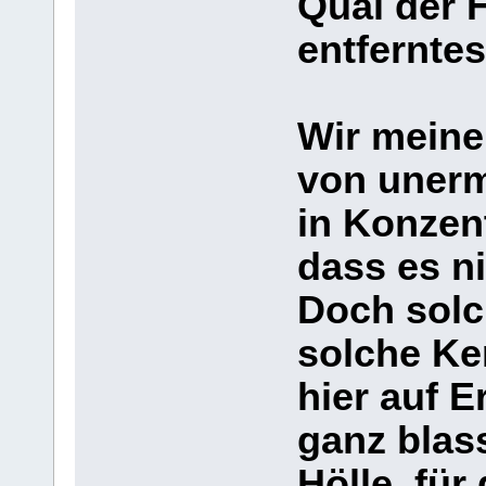
Qual der 
entferntes
Wir meine
von unerm
in Konzen
dass es n
Doch solc
solche Ke
hier auf E
ganz blas
Hölle, für