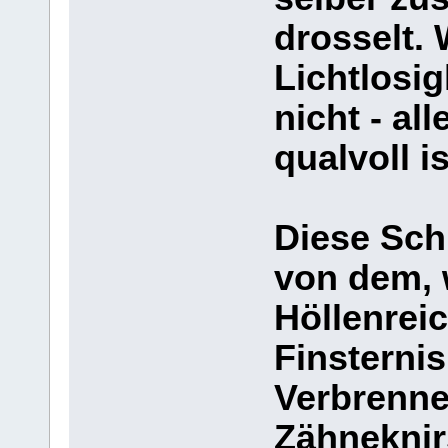
drosselt. 
Lichtlosig
nicht - al
qualvoll i
Diese Sch
von dem,
Höllenreic
Finsterni
Verbrenne
Zähneknir