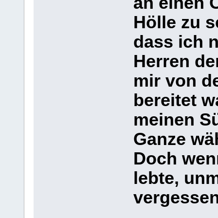
an einen O
Hölle zu s
dass ich 
Herren den
mir von d
bereitet w
meinen Sü
Ganze wäh
Doch wenn
lebte, un
vergessen