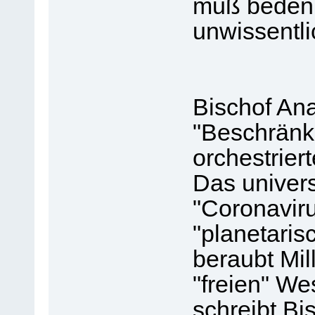
muß bedenk
unwissentli
Bischof An
"Beschränku
orchestriert
Das univer
"Coronavir
"planetaris
beraubt Mil
"freien" W
schreibt Bi