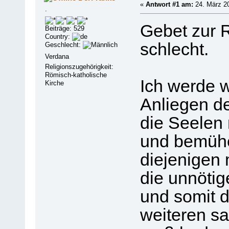
«
Antwort #1 am:
24. März 20
.
Gebet zur R
Beiträge: 529
Country:
schlecht.
Geschlecht:
Verdana
Religionszugehörigkeit:
Römisch-katholische
Ich werde w
Kirche
Anliegen de
die Seelen 
und bemühe
diejenigen 
die unnötig
und somit 
weiteren s