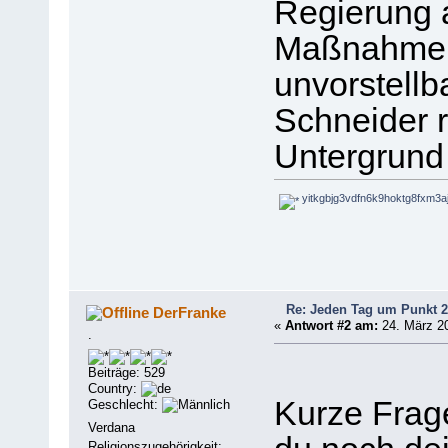
Regierung 
Maßnahme, d
unvorstell
Schneider r
Untergrund
yitkgbjg3vdfn6k9hoktg8fxm3a
Re: Jeden Tag um Punkt 2
DerFranke
«
Antwort #2 am:
24. März 20
.
Beiträge: 529
Country:
Kurze Frage
Geschlecht:
Verdana
Religionszugehörigkeit: