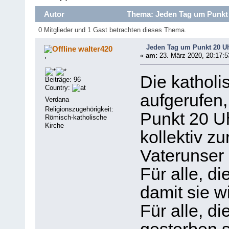
Autor
Thema: Jeden Tag um Punkt 2
0 Mitglieder und 1 Gast betrachten dieses Thema.
Jeden Tag um Punkt 20 Uh
walter420
«
am:
23. März 2020, 20:17:5
'
Die kathol
Beiträge: 96
Country:
aufgerufen,
Verdana
Religionszugehörigkeit:
Punkt 20 U
Römisch-katholische
Kirche
kollektiv zu
Vaterunser 
Für alle, d
damit sie 
Für alle, d