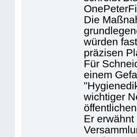
OnePeterFi
Die Maßna
grundlegen
würden fast
präzisen Pl
Für Schneid
einem Gefa
"Hygienedi
wichtiger N
öffentlichen
Er erwähnt 
Versammlun