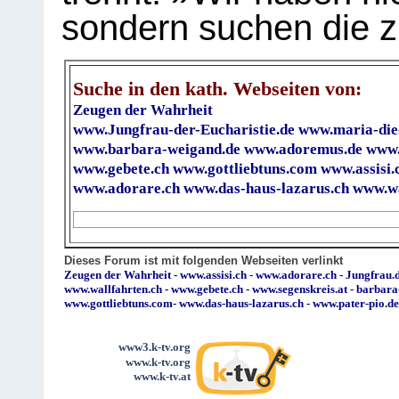
sondern suchen die z
Suche in den kath. Webseiten von:
Zeugen der Wahrheit
www.Jungfrau-der-Eucharistie.de
www.maria-die
www.barbara-weigand.de
www.adoremus.de
www.
www.gebete.ch
www.gottliebtuns.com
www.assisi.
www.adorare.ch
www.das-haus-lazarus.ch
www.wa
Dieses Forum ist mit folgenden Webseiten verlinkt
Zeugen der Wahrheit
-
www.assisi.ch
-
www.adorare.ch
-
Jungfrau.d
www.wallfahrten.ch
-
www.gebete.ch
-
www.segenskreis.at
-
barbara
www.gottliebtuns.com
-
www.das-haus-lazarus.ch
-
www.pater-pio.de
www3.k-tv.org
www.k-tv.org
www.k-tv.at