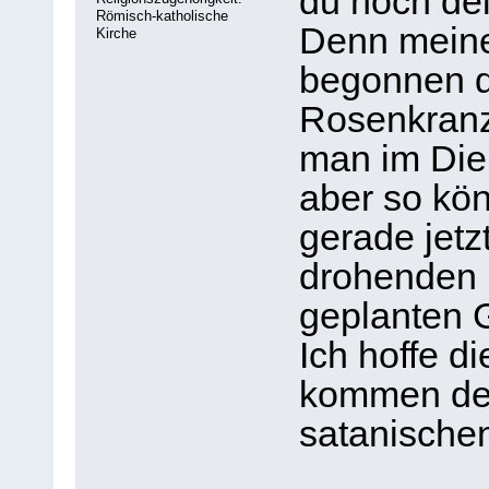
du noch de
Römisch-katholische
Denn meine
Kirche
begonnen d
Rosenkranz
man im Dien
aber so kön
gerade jetzt
drohenden 
geplanten 
Ich hoffe d
kommen den
satanische