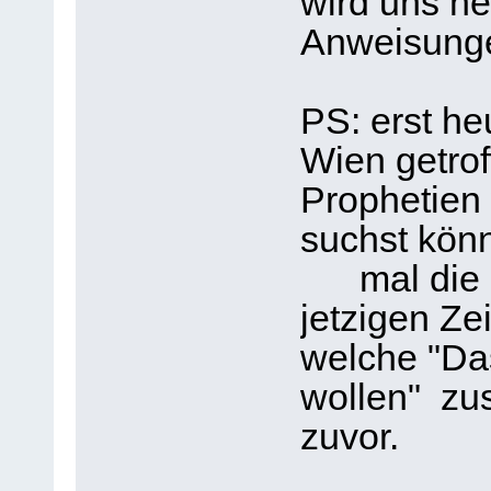
wird uns he
Anweisung
PS: erst h
Wien getrof
Prophetien 
suchst könn
mal die D
jetzigen Ze
welche "Da
wollen" zu
zuvor.