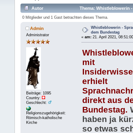
Autor
Thema: Whistleblowerin -
0 Mitglieder und 1 Gast betrachten dieses Thema.
Whistleblowerin - Spra
Admin
dem Bundestag
Administrator
«
am:
21. April 2021, 08:51:0
Whistleblow
mit
Insiderwiss
erhielt
Sprachnachr
Beiträge: 1095
Country:
direkt aus 
Geschlecht:
Bundestag.
Religionszugehörigkeit:
haben ja kür
Römisch-katholische
Kirche
so etwas sc