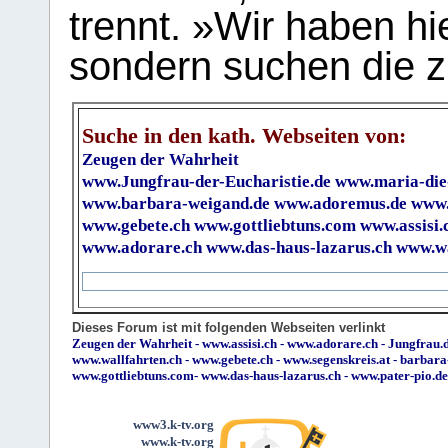
trennt. »Wir haben hi
sondern suchen die z
Suche in den kath. Webseiten von:
Zeugen der Wahrheit
www.Jungfrau-der-Eucharistie.de
www.maria-die
www.barbara-weigand.de
www.adoremus.de
www.
www.gebete.ch
www.gottliebtuns.com
www.assisi.
www.adorare.ch
www.das-haus-lazarus.ch
www.wa
Dieses Forum ist mit folgenden Webseiten verlinkt
Zeugen der Wahrheit
-
www.assisi.ch
-
www.adorare.ch
-
Jungfrau.d
www.wallfahrten.ch
-
www.gebete.ch
-
www.segenskreis.at
-
barbara
www.gottliebtuns.com
-
www.das-haus-lazarus.ch
-
www.pater-pio.de
www3.k-tv.org
www.k-tv.org