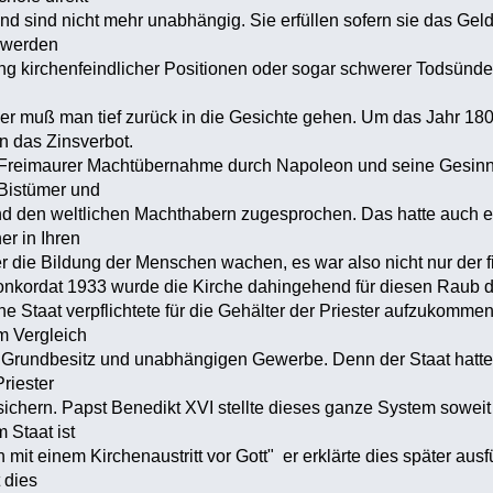
 sind nicht mehr unabhängig. Sie erfüllen sofern sie das Gel
r werden
g kirchenfeindlicher Positionen oder sogar schwerer Todsünde
r muß man tief zurück in die Gesichte gehen. Um das Jahr 180
an das Zinsverbot.
Freimaurer Machtübernahme durch Napoleon und seine Gesinn
Bistümer und
d den weltlichen Machthabern zugesprochen. Das hatte auch e
er in Ihren
ie Bildung der Menschen wachen, es war also nicht nur der fin
kordat 1933 wurde die Kirche dahingehend für diesen Raub d
 Staat verpflichtete für die Gehälter der Priester aufzukomme
im Vergleich
ndbesitz und unabhängigen Gewerbe. Denn der Staat hatte da
Priester
chern. Papst Benedikt XVI stellte dieses ganze System soweit
m Staat ist
it einem Kirchenaustritt vor Gott" er erklärte dies später ausf
 dies