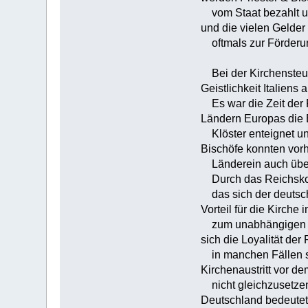
vom Staat bezahlt und
und die vielen Gelde
oftmals zur Förderun
Bei der Kirchensteue
Geistlichkeit Italiens 
Es war die Zeit der 
Ländern Europas die 
Klöster enteignet un
Bischöfe konnten vorh
Länderein auch über d
Durch das Reichskon
das sich der deutsche
Vorteil für die Kirche 
zum unabhängigen Gru
sich die Loyalität der 
in manchen Fällen si
Kirchenaustritt vor de
nicht gleichzusetzen m
Deutschland bedeutet