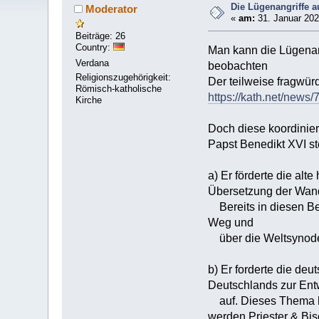
Die Lügenangriffe a
Moderator
«
am:
31. Januar 202
Beiträge: 26
Country:
Man kann die Lügenan
Verdana
beobachten
Religionszugehörigkeit:
Der teilweise fragwür
Römisch-katholische
https://kath.net/news
Kirche
Doch diese koordinier
Papst Benedikt XVI st
a) Er förderte die alt
Übersetzung der Wan
Bereits in diesen Be
Weg und
über die Weltsynode
b) Er forderte die de
Deutschlands zur Ent
auf. Dieses Thema ha
werden Priester & Bis