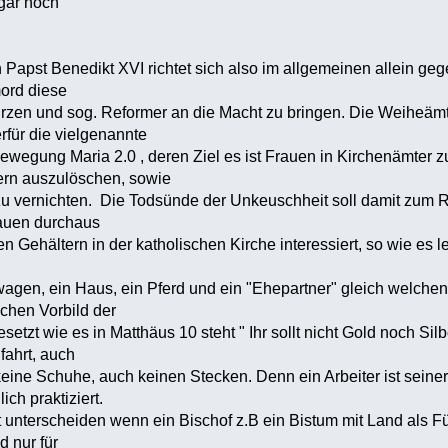
gar noch
Papst Benedikt XVI richtet sich also im allgemeinen allein ge
mord diese
zen und sog. Reformer an die Macht zu bringen. Die Weiheämte
rfür die vielgenannte
wegung Maria 2.0 , deren Ziel es ist Frauen in Kirchenämter z
rn auszulöschen, sowie
vernichten. Die Todsünde der Unkeuschheit soll damit zum Re
auen durchaus
ehältern in der katholischen Kirche interessiert, so wie es l
gen, ein Haus, ein Pferd und ein "Ehepartner" gleich welchen
chen Vorbild der
t wie es in Matthäus 10 steht " Ihr sollt nicht Gold noch Silb
fahrt, auch
ne Schuhe, auch keinen Stecken. Denn ein Arbeiter ist seiner 
ich praktiziert.
erscheiden wenn ein Bischof z.B ein Bistum mit Land als Fürst
d nur für