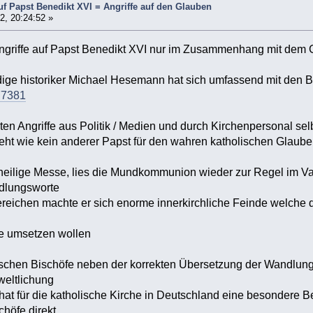
uf Papst Benedikt XVI = Angriffe auf den Glauben
2, 20:24:52 »
griffe auf Papst Benedikt XVI nur im Zusammenhang mit dem Gla
dige historiker Michael Hesemann hat sich umfassend mit den 
/77381
ten Angriffe aus Politik / Medien und durch Kirchenpersonal se
eht wie kein anderer Papst für den wahren katholischen Glaub
e heilige Messe, lies die Mundkommunion wieder zur Regel im Vat
dlungsworte
reichen machte er sich enorme innerkirchliche Feinde welche 
 umsetzen wollen
utschen Bischöfe neben der korrekten Übersetzung der Wandlungs
weltlichung
t für die katholische Kirche in Deutschland eine besondere B
chöfe direkt