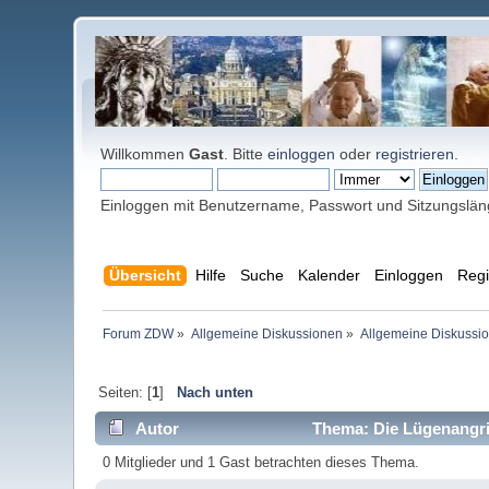
Willkommen
Gast
. Bitte
einloggen
oder
registrieren
.
Einloggen mit Benutzername, Passwort und Sitzungslä
Übersicht
Hilfe
Suche
Kalender
Einloggen
Regi
Forum ZDW
»
Allgemeine Diskussionen
»
Allgemeine Diskussi
Seiten: [
1
]
Nach unten
Autor
Thema: Die Lügenangrif
0 Mitglieder und 1 Gast betrachten dieses Thema.