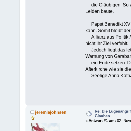
die Gläubigen. So wi
Leiden baute.
Papst Benedikt XVI äu
kann. Somit bleibt der
Allianz aus Politik 
nicht Ihr Ziel verfehlt.
Jedoch liegt das letz
Warnung von Garaba
ein Ende setzen. Dan
Afterkirche wie sie die
Seelige Anna Kathari
Re: Die Lügenangrif
jeremiajohnsen
Glauben
«
Antwort #1 am:
02. Nove