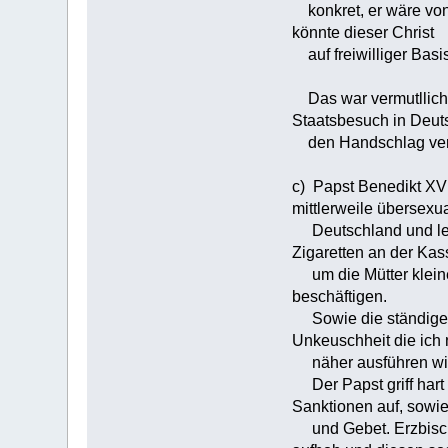
konkret, er wäre von 
könnte dieser Christ
auf freiwilliger Basis
Das war vermutllich 
Staatsbesuch in Deut
den Handschlag ver
c) Papst Benedikt XVI
mittlerweile übersexua
Deutschland und leid
Zigaretten an der Kas
um die Mütter kleiner
beschäftigen.
Sowie die ständige F
Unkeuschheit die ich 
näher ausführen wil
Der Papst griff hart 
Sanktionen auf, sowi
und Gebet. Erzbischo