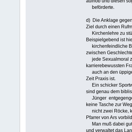
aufhob und diesen so
beförderte.
d) Die Anklage gegen 
Ziel durch einen Ruf
Kirchenlehre zu stür
Beispielgebend ist hie
kirchenfeindliche Be
zwischen Geschlechte
jede Sexualmoral zu 
karrierebewussten Fr
auch an den üppigen G
Zeit Praxis ist.
Ein schicker Sportwa
sind genau dem biblis
Jünger entgegengesetz
keine Tasche zur Weg
nicht zwei Röcke, kei
Pfarrer von Ars vorbildl
Man muß dabei gut unt
und verwaltet das Lan