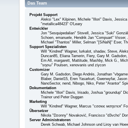
Das Team
Projekt Support
Aleksi "Lex" Kilpinen, Michele "Illori" Davis, Jes
"metallica48423" O'Leary
Entwickler
Jon "Sesquipedalian" Stovell, Jessica "Suki" Gonzá
Schoen, emanuele, Hendrik Jan "Compuart" Visser,
Michael "Thantos" Miller, Selman "[SiNaN]" Eser, Th
Support Spezialisten
Will "Kindred" Wagner, lurkalot, shadav, Steve, Alek
Duncan85, Eliana Tamerin, Fiery, Gary M. Gadsdon, 
Em All, margarett, Mattitude, Mashby, Mick G., Mich
"sησω" Poulsen, xenovanis und ziycon
Customizer
Gary M. Gadsdon, Diego Andrés, Jonathan "vbgamer
Blaber, Daniel15, Eren Yasarkurt, Gwenwyfar, Jaso
NanoSector, nend, Nibogo, Niko, Peter "Arantor" S
Dokumentation
Michele "Illori" Davis, Irisado, Joshua "groundup" 
Trainor und Peter Duggan
Marketing
Will "Kindred" Wagner, Marcus "cσσкιє мσηѕтєя" For
Übersetzer
Nikola "Dzonny" Novaković, Francisco "d3vcho" Do
Server Administratoren
Derek Schwab, Michael Johnson und Liroy van Hoew