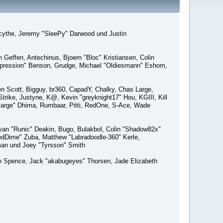
macythe, Jeremy "SleePy" Darwood und Justin
Geffen, Antechinus, Bjoern "Bloc" Kristiansen, Colin
xpression" Benson, Grudge, Michael "Oldiesmann" Eshom,
Ben Scott, Bigguy, br360, CapadY, Chalky, Chas Large,
rike, Justyne, K@, Kevin "greyknight17" Hou, KGIII, Kill
o "Sarge" Dhima, Rumbaar, Pitti, RedOne, S-Ace, Wade
an "Runic" Deakin, Bugo, Bulakbol, Colin "Shadow82x"
edDime" Zuba, Matthew "Labradoodle-360" Kerle,
man und Joey "Tyrsson" Smith
aeme Spence, Jack "akabugeyes" Thorsen, Jade Elizabeth