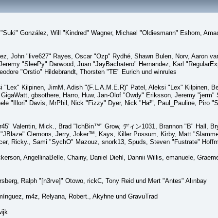
sica "Suki" González, Will "Kindred" Wagner, Michael "Oldiesmann" Eshom, A
lez, John "live627" Rayes, Oscar "Ozp" Rydhé, Shawn Bulen, Norv, Aaron van 
 Jeremy "SleePy" Darwood, Juan "JayBachatero" Hernandez, Karl "RegularE
eodore "Orstio" Hildebrandt, Thorsten "TE" Eurich und winrules
si "Lex" Kilpinen, JimM, Adish "(F.L.A.M.E.R)" Patel, Aleksi "Lex" Kilpinen, 
GigaWatt, gbsothere, Harro, Huw, Jan-Olof "Owdy" Eriksson, Jeremy "jerm" St
ele "Illori" Davis, MrPhil, Nick "Fizzy" Dyer, Nick "Ha²", Paul_Pauline, Pir
45" Valentin, Mick., Brad "IchBin™" Grow, ディン1031, Brannon "B" Hall, Bry
n "JBlaze" Clemons, Jerry, Joker™, Kays, Killer Possum, Kirby, Matt "Slamm
picer, Ricky., Sami "SychO" Mazouz, snork13, Spuds, Steven "Fustrate" Hoff
Dickerson, AngellinaBelle, Chainy, Daniel Diehl, Dannii Willis, emanuele, Gr
sberg, Ralph "[n3rve]" Otowo, rickC, Tony Reid und Mert "Antes" Alınbay
mínguez, m4z, Relyana, Robert., Akyhne und GravuTrad
ijk