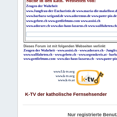
Suche in den kath. Webseiten von:
Zeugen der Wahrheit
www.Jungfrau-der-Eucharistie.de
www.maria-die-makellose.d
www.barbara-weigand.de
www.adoremus.de
www.pater-pio.de
www.gebete.ch
www.gottliebtuns.com
www.assisi.ch
www.adorare.ch
www.das-haus-lazarus.ch
www.wallfahrten.ch
Dieses Forum ist mit folgenden Webseiten verlinkt
Zeugen der Wahrheit
-
www.assisi.ch
-
www.adorare.ch
-
Jungfra
www.wallfahrten.ch
-
www.gebete.ch
-
www.segenskreis.at
-
barb
www.gottliebtuns.com
-
www.das-haus-lazarus.ch
-
www.pater-pi
www3.k-tv.org
www.k-tv.org
www.k-tv.at
K-TV der katholische Fernsehsender
Nur registrierte Ben