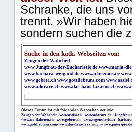
Schranke, die uns vo
trennt. »Wir haben hi
sondern suchen die z
Suche in den kath. Webseiten von:
Zeugen der Wahrheit
www.Jungfrau-der-Eucharistie.de
www.maria-die
www.barbara-weigand.de
www.adoremus.de
www.
www.gebete.ch
www.gottliebtuns.com
www.assisi.
www.adorare.ch
www.das-haus-lazarus.ch
www.wa
Dieses Forum ist mit folgenden Webseiten verlinkt
Zeugen der Wahrheit
-
www.assisi.ch
-
www.adorare.ch
-
Jungfrau.d
www.wallfahrten.ch
-
www.gebete.ch
-
www.segenskreis.at
-
barbara
www.gottliebtuns.com
-
www.das-haus-lazarus.ch
-
www.pater-pio.de