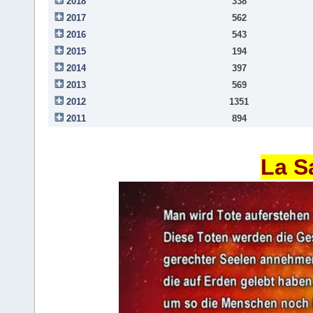
2018
338
2017
562
2016
543
2015
194
2014
397
2013
569
2012
1351
2011
894
La S