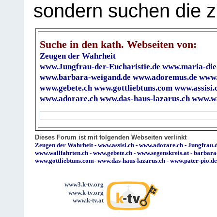
sondern suchen die z
Suche in den kath. Webseiten von:
Zeugen der Wahrheit
www.Jungfrau-der-Eucharistie.de
www.maria-die
www.barbara-weigand.de
www.adoremus.de
www.
www.gebete.ch
www.gottliebtuns.com
www.assisi.
www.adorare.ch
www.das-haus-lazarus.ch
www.wa
Dieses Forum ist mit folgenden Webseiten verlinkt
Zeugen der Wahrheit
-
www.assisi.ch
-
www.adorare.ch
-
Jungfrau.d
www.wallfahrten.ch
-
www.gebete.ch
-
www.segenskreis.at
-
barbara
www.gottliebtuns.com
-
www.das-haus-lazarus.ch
-
www.pater-pio.de
www3.k-tv.org
www.k-tv.org
www.k-tv.at