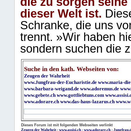
die zu sorgen seine
dieser Welt ist.
Diese
Schranke, die uns vo
trennt. »Wir haben hi
sondern suchen die z
Suche in den kath. Webseiten von:
Zeugen der Wahrheit
www.Jungfrau-der-Eucharistie.de
www.maria-die
www.barbara-weigand.de
www.adoremus.de
www.
www.gebete.ch
www.gottliebtuns.com
www.assisi.
www.adorare.ch
www.das-haus-lazarus.ch
www.wa
Dieses Forum ist mit folgenden Webseiten verlinkt
Zeugen der Wahrheit
-
www.assisi.ch
-
www.adorare.ch
-
Jungfrau.d