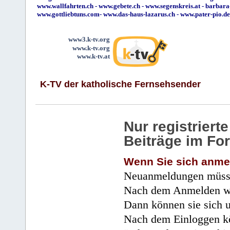
www.wallfahrten.ch
-
www.gebete.ch
-
www.segenskreis.at
-
barbara
www.gottliebtuns.com
-
www.das-haus-lazarus.ch
-
www.pater-pio.de
www3.k-tv.org
www.k-tv.org
www.k-tv.at
K-TV der katholische Fernsehsender
Nur registrier
Beiträge im Fo
Wenn Sie sich anme
Neuanmeldungen müsse
Nach dem Anmelden wir
Dann können sie sich 
Nach dem Einloggen kö