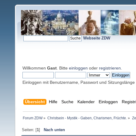
Webseite ZDW
Willkommen
Gast
. Bitte
einloggen
oder
registrieren
.
Einloggen mit Benutzername, Passwort und Sitzungslänge
Übersicht
Hilfe
Suche
Kalender
Einloggen
Registr
Forum ZDW
»
Christsein - Mystik - Gaben, Charismen, Früchte.
»
Ze
Seiten: [
1
]
Nach unten