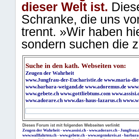
dieser Welt ist.
Diese
Schranke, die uns vo
trennt. »Wir haben hi
sondern suchen die z
Suche in den kath. Webseiten von:
Zeugen der Wahrheit
www.Jungfrau-der-Eucharistie.de
www.maria-die
www.barbara-weigand.de
www.adoremus.de
www.
www.gebete.ch
www.gottliebtuns.com
www.assisi.
www.adorare.ch
www.das-haus-lazarus.ch
www.wa
Dieses Forum ist mit folgenden Webseiten verlinkt
Zeugen der Wahrheit
-
www.assisi.ch
-
www.adorare.ch
-
Jungfrau.d
www.wallfahrten.ch
-
www.gebete.ch
-
www.segenskreis.at
-
barbara