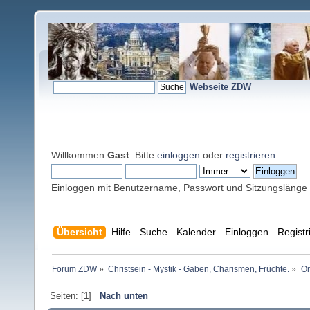
Webseite ZDW
Willkommen
Gast
. Bitte
einloggen
oder
registrieren
.
Einloggen mit Benutzername, Passwort und Sitzungslänge
Übersicht
Hilfe
Suche
Kalender
Einloggen
Registr
Forum ZDW
»
Christsein - Mystik - Gaben, Charismen, Früchte.
»
Or
Seiten: [
1
]
Nach unten