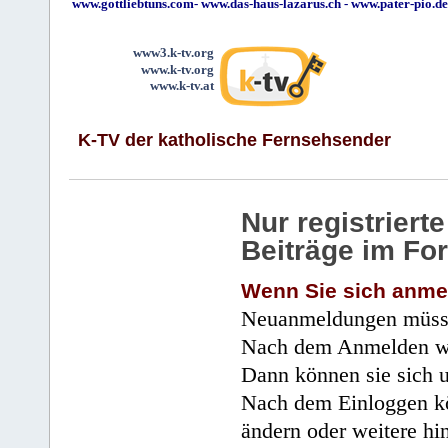
www.gottliebtuns.com
-
www.das-haus-lazarus.ch
-
www.pater-pio.de
www3.k-tv.org
www.k-tv.org
www.k-tv.at
K-TV der katholische Fernsehsender
Nur registrier
Beiträge im Fo
Wenn Sie sich anme
Neuanmeldungen müsse
Nach dem Anmelden wir
Dann können sie sich 
Nach dem Einloggen kö
ändern oder weitere hi