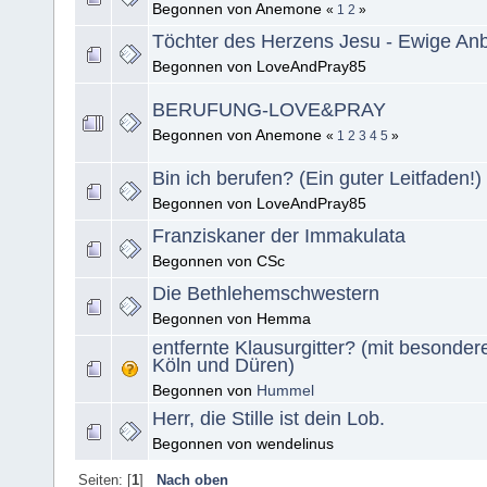
Begonnen von Anemone
«
1
2
»
Töchter des Herzens Jesu - Ewige An
Begonnen von LoveAndPray85
BERUFUNG-LOVE&PRAY
Begonnen von Anemone
«
1
2
3
4
5
»
Bin ich berufen? (Ein guter Leitfaden!)
Begonnen von LoveAndPray85
Franziskaner der Immakulata
Begonnen von CSc
Die Bethlehemschwestern
Begonnen von Hemma
entfernte Klausurgitter? (mit besonde
Köln und Düren)
Begonnen von
Hummel
Herr, die Stille ist dein Lob.
Begonnen von wendelinus
Seiten: [
1
]
Nach oben