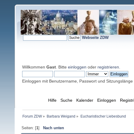
Webseite ZDW
Willkommen
Gast
. Bitte
einloggen
oder
registrieren
.
Einloggen mit Benutzername, Passwort und Sitzungslänge
Übersicht
Hilfe
Suche
Kalender
Einloggen
Registr
Forum ZDW
»
Barbara Weigand
»
Eucharistischer Liebesbund
Seiten: [
1
]
Nach unten