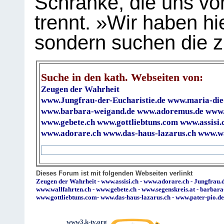
Schranke, die uns vo
trennt. »Wir haben hi
sondern suchen die z
Suche in den kath. Webseiten von:
Zeugen der Wahrheit
www.Jungfrau-der-Eucharistie.de
www.maria-die
www.barbara-weigand.de
www.adoremus.de
www.
www.gebete.ch
www.gottliebtuns.com
www.assisi.
www.adorare.ch
www.das-haus-lazarus.ch
www.wa
Dieses Forum ist mit folgenden Webseiten verlinkt
Zeugen der Wahrheit
-
www.assisi.ch
-
www.adorare.ch
-
Jungfrau.d
www.wallfahrten.ch
-
www.gebete.ch
-
www.segenskreis.at
-
barbara
www.gottliebtuns.com
-
www.das-haus-lazarus.ch
-
www.pater-pio.de
www3.k-tv.org