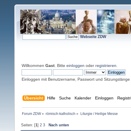
Webseite ZDW
Willkommen
Gast
. Bitte
einloggen
oder
registrieren
.
Einloggen mit Benutzername, Passwort und Sitzungslänge
Übersicht
Hilfe
Suche
Kalender
Einloggen
Registr
Forum ZDW
»
römisch-katholisch
»
Liturgie / Heilige Messe
Seiten: [
1
]
2
3
Nach unten