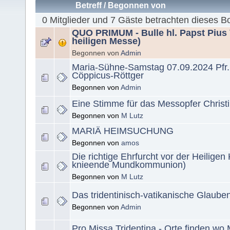
Betreff
/
Begonnen von
0 Mitglieder und 7 Gäste betrachten dieses B
QUO PRIMUM - Bulle hl. Papst Pius V
heiligen Messe)
Begonnen von
Admin
Maria-Sühne-Samstag 07.09.2024 Pfr.
Cöppicus-Röttger
Begonnen von
Admin
Eine Stimme für das Messopfer Christi
Begonnen von
M Lutz
MARIÄ HEIMSUCHUNG
Begonnen von
amos
Die richtige Ehrfurcht vor der Heilige
knieende Mundkommunion)
Begonnen von
M Lutz
Das tridentinisch-vatikanische Glaube
Begonnen von
Admin
Pro Missa Tridentina - Orte finden wo