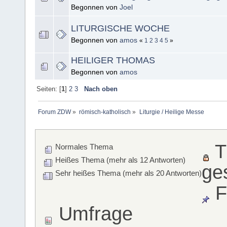
Begonnen von
Joel
LITURGISCHE WOCHE
Begonnen von
amos
«
1
2
3
4
5
»
HEILIGER THOMAS
Begonnen von
amos
Seiten: [
1
]
2
3
Nach oben
Forum ZDW
»
römisch-katholisch
»
Liturgie / Heilige Messe
T
Normales Thema
Heißes Thema (mehr als 12 Antworten)
ge
Sehr heißes Thema (mehr als 20 Antworten)
F
Umfrage