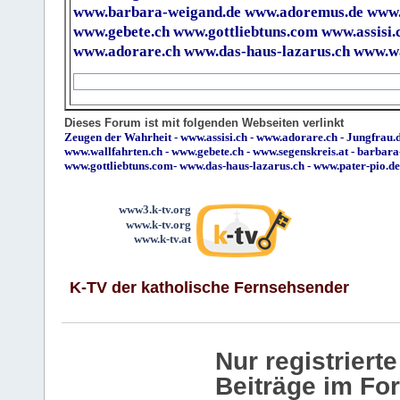
www.barbara-weigand.de
www.adoremus.de
www.
www.gebete.ch
www.gottliebtuns.com
www.assisi.
www.adorare.ch
www.das-haus-lazarus.ch
www.wa
Dieses Forum ist mit folgenden Webseiten verlinkt
Zeugen der Wahrheit
-
www.assisi.ch
-
www.adorare.ch
-
Jungfrau.d
www.wallfahrten.ch
-
www.gebete.ch
-
www.segenskreis.at
-
barbara
www.gottliebtuns.com
-
www.das-haus-lazarus.ch
-
www.pater-pio.de
www3.k-tv.org
www.k-tv.org
www.k-tv.at
K-TV der katholische Fernsehsender
Nur registrier
Beiträge im Fo