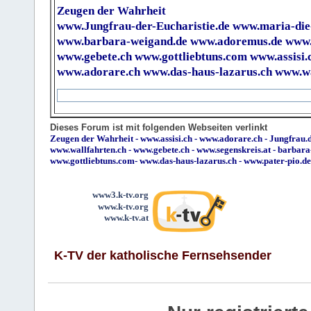
Zeugen der Wahrheit
www.Jungfrau-der-Eucharistie.de
www.maria-die
www.barbara-weigand.de
www.adoremus.de
www.
www.gebete.ch
www.gottliebtuns.com
www.assisi.
www.adorare.ch
www.das-haus-lazarus.ch
www.wa
Dieses Forum ist mit folgenden Webseiten verlinkt
Zeugen der Wahrheit
-
www.assisi.ch
-
www.adorare.ch
-
Jungfrau.d
www.wallfahrten.ch
-
www.gebete.ch
-
www.segenskreis.at
-
barbara
www.gottliebtuns.com
-
www.das-haus-lazarus.ch
-
www.pater-pio.de
www3.k-tv.org
www.k-tv.org
www.k-tv.at
K-TV der katholische Fernsehsender