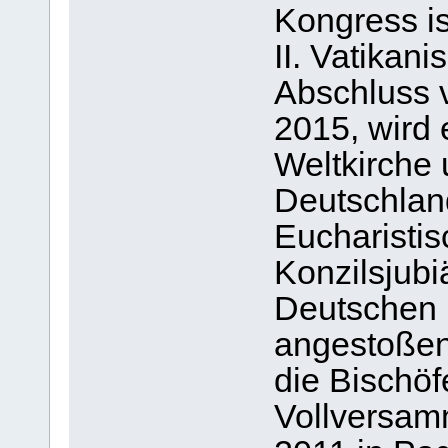
Kongress i
II. Vatikan
Abschluss v
2015, wird 
Weltkirche 
Deutschland
Eucharisti
Konzilsjub
Deutschen 
angestoßen
die Bischöf
Vollversam