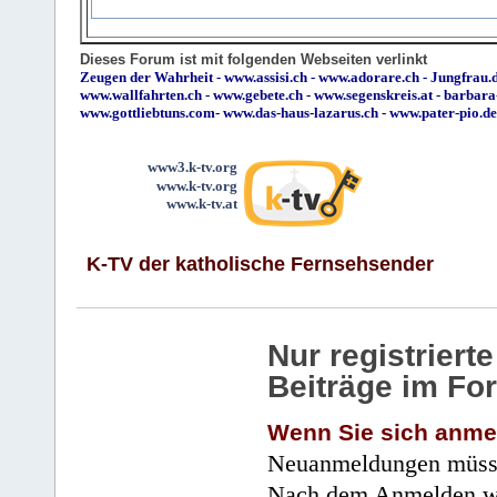
Dieses Forum ist mit folgenden Webseiten verlinkt
Zeugen der Wahrheit
-
www.assisi.ch
-
www.adorare.ch
-
Jungfrau.d
www.wallfahrten.ch
-
www.gebete.ch
-
www.segenskreis.at
-
barbara
www.gottliebtuns.com
-
www.das-haus-lazarus.ch
-
www.pater-pio.de
www3.k-tv.org
www.k-tv.org
www.k-tv.at
K-TV der katholische Fernsehsender
Nur registrier
Beiträge im Fo
Wenn Sie sich anme
Neuanmeldungen müsse
Nach dem Anmelden wir