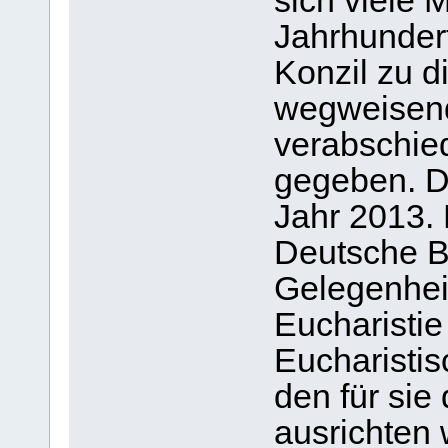
sich viele
Jahrhundert
Konzil zu 
wegweisend
verabschied
gegeben. D
Jahr 2013. 
Deutsche B
Gelegenheit
Eucharisti
Eucharisti
den für sie
ausrichten 