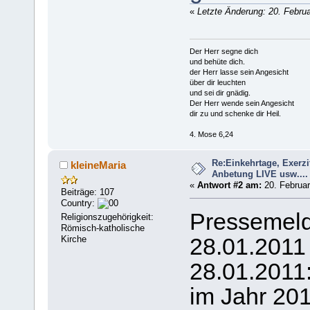
«
Letzte Änderung: 20. Februa
Der Herr segne dich
und behüte dich.
der Herr lasse sein Angesicht
über dir leuchten
und sei dir gnädig.
Der Herr wende sein Angesicht
dir zu und schenke dir Heil.
4. Mose 6,24
Re:Einkehrtage, Exerzi
kleineMaria
Anbetung LIVE usw....
«
Antwort #2 am:
20. Februar
Beiträge: 107
Country:
Pressemel
Religionszugehörigkeit:
Römisch-katholische
Kirche
28.01.2011 
28.01.2011
im Jahr 20