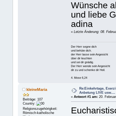
Wünsche al
und liebe 
adina
«
Letzte Änderung: 08. Februa
Der Herr segne dich
und behüte dich.
der Herr lasse sein Angesicht
über dir leuchten
und sei dir gnädig.
Der Herr wende sein Angesicht
dir zu und schenke dir Heil.
4. Mose 6,24
Re:Einkehrtage, Exerzi
kleineMaria
Anbetung LIVE usw....
«
Antwort #1 am:
20. Februar
Beiträge: 107
Country:
Eucharistis
Religionszugehörigkeit:
Römisch-katholische