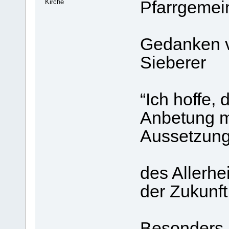
Kirche
Pfarrgemei
Gedanken v
Sieberer
“Ich hoffe,
Anbetung m
Aussetzun
des Allerhe
der Zukunft
Besonders h