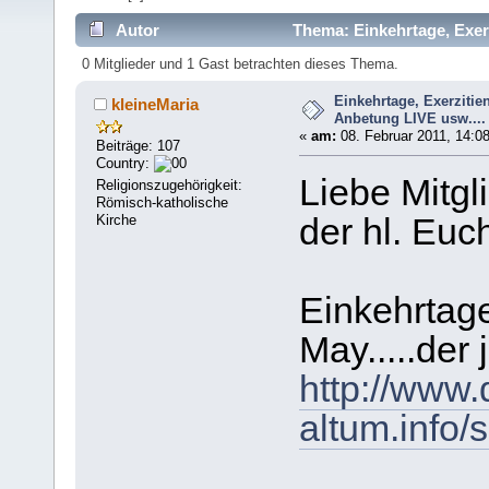
Autor
Thema: Einkehrtage, Exerz
mal)
0 Mitglieder und 1 Gast betrachten dieses Thema.
Einkehrtage, Exerzitie
kleineMaria
Anbetung LIVE usw....
«
am:
08. Februar 2011, 14:08
Beiträge: 107
Country:
Liebe Mitgl
Religionszugehörigkeit:
Römisch-katholische
Kirche
der hl. Euc
Einkehrtage
May.....der 
http://www.
altum.info/