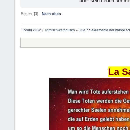
aber sein Leben um mein
Seiten: [
1
]
Nach oben
Forum ZDW
»
römisch-katholisch
»
Die 7 Sakramente der katholisc
La S