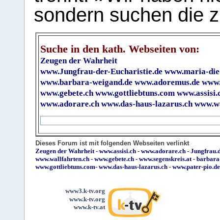
sondern suchen die z
Suche in den kath. Webseiten von:
Zeugen der Wahrheit
www.Jungfrau-der-Eucharistie.de
www.maria-die
www.barbara-weigand.de
www.adoremus.de
www.
www.gebete.ch
www.gottliebtuns.com
www.assisi.
www.adorare.ch
www.das-haus-lazarus.ch
www.wa
Dieses Forum ist mit folgenden Webseiten verlinkt
Zeugen der Wahrheit
-
www.assisi.ch
-
www.adorare.ch
-
Jungfrau.d
www.wallfahrten.ch
-
www.gebete.ch
-
www.segenskreis.at
-
barbara
www.gottliebtuns.com
-
www.das-haus-lazarus.ch
-
www.pater-pio.de
www3.k-tv.org
www.k-tv.org
www.k-tv.at