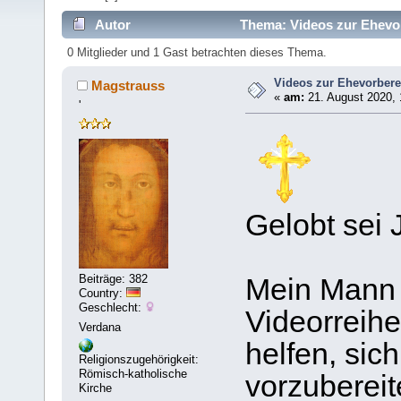
Autor
Thema: Videos zur Ehevor
0 Mitglieder und 1 Gast betrachten dieses Thema.
Videos zur Ehevorbere
Magstrauss
«
am:
21. August 2020, 
'
Gelobt sei 
Beiträge: 382
Mein Mann 
Country:
Geschlecht:
Videorreih
Verdana
helfen, sic
Religionszugehörigkeit:
Römisch-katholische
vorzubereit
Kirche