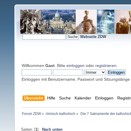
Webseite ZDW
Willkommen
Gast
. Bitte
einloggen
oder
registrieren
.
Einloggen mit Benutzername, Passwort und Sitzungslänge
Übersicht
Hilfe
Suche
Kalender
Einloggen
Registr
Forum ZDW
»
römisch-katholisch
»
Die 7 Sakramente der katholisc
Seiten: [
1
]
Nach unten