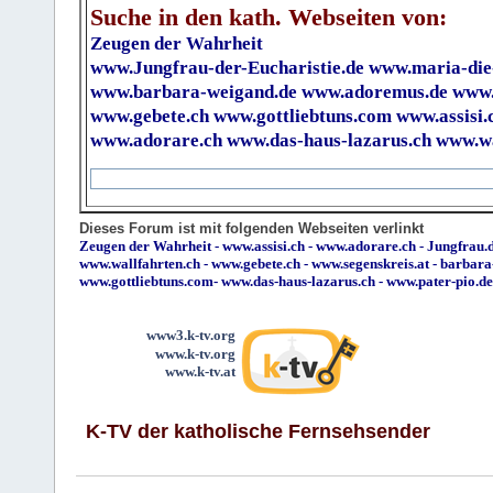
Suche in den kath. Webseiten von:
Zeugen der Wahrheit
www.Jungfrau-der-Eucharistie.de
www.maria-die
www.barbara-weigand.de
www.adoremus.de
www.
www.gebete.ch
www.gottliebtuns.com
www.assisi.
www.adorare.ch
www.das-haus-lazarus.ch
www.wa
Dieses Forum ist mit folgenden Webseiten verlinkt
Zeugen der Wahrheit
-
www.assisi.ch
-
www.adorare.ch
-
Jungfrau.d
www.wallfahrten.ch
-
www.gebete.ch
-
www.segenskreis.at
-
barbara
www.gottliebtuns.com
-
www.das-haus-lazarus.ch
-
www.pater-pio.de
www3.k-tv.org
www.k-tv.org
www.k-tv.at
K-TV der katholische Fernsehsender