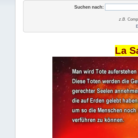
Suchen nach:
z.B.
Comput
E
La S