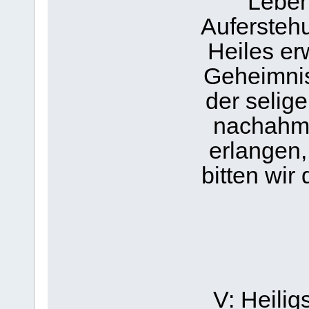
Leben
Aufersteh
Heiles er
Geheimnis
der selig
nachahme
erlangen,
bitten wir
V: Heilig