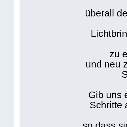
überall d
Lichtbri
zu 
und neu z
S
Gib uns 
Schritte
so dass s