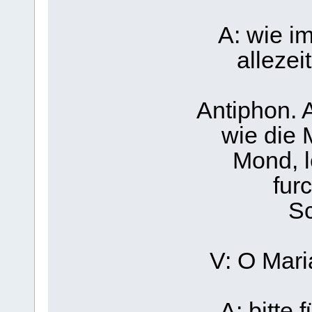
A: wie i
allezei
Antiphon. A
wie die 
Mond, l
fur
Sc
V: O Mar
A: bitte 