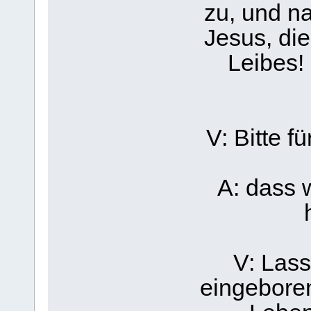
zu, und n
Jesus, di
Leibes!
V: Bitte f
A: dass 
V: Lass
eingebore