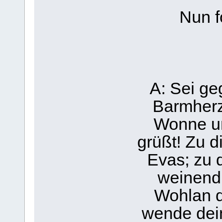
Nun f
A: Sei ge
Barmherz
Wonne un
grüßt! Zu d
Evas; zu d
weinend 
Wohlan d
wende dei