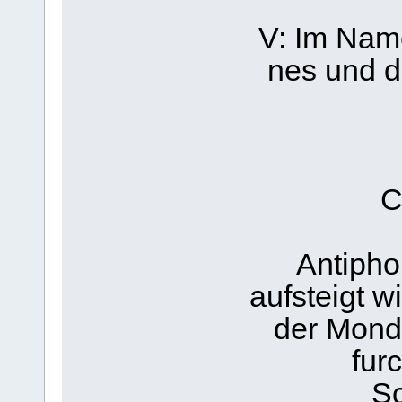
V: Im Nam
nes und d
C
Antiphon
aufsteigt w
der Mond
fur
Sc