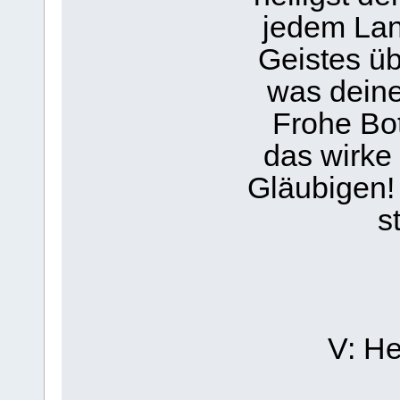
jedem Lan
Geistes ü
was deine
Frohe Bot
das wirke 
Gläubi­gen!
s
V: He