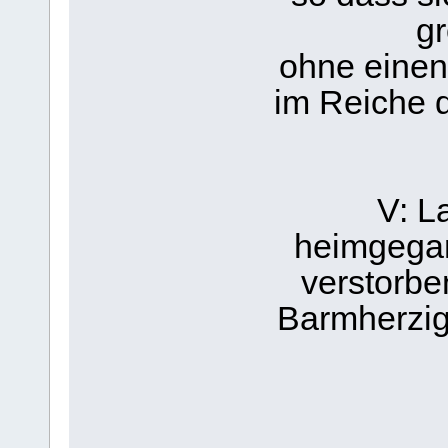
g
ohne einen 
im Reiche d
V: L
heimgegan
verstorbe
Barmherzig