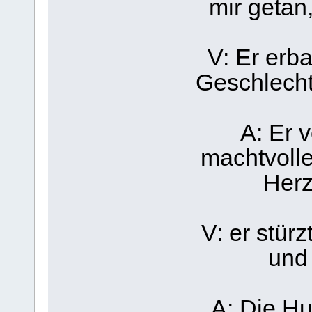
mir getan,
V: Er erb
Geschlecht 
A: Er 
machtvolle 
Herz
V: er stür
und 
A: Die Hu