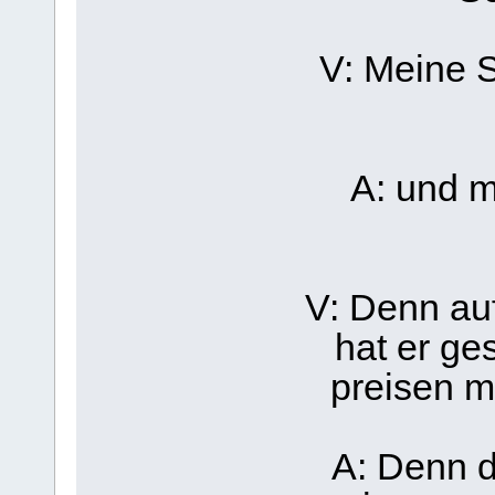
V: Meine S
A: und m
V: Denn auf
hat er ge
preisen m
A: Denn d