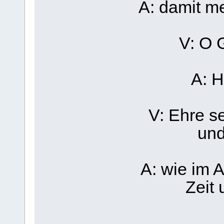
A: damit m
V: O 
A: H
V: Ehre s
und
A: wie im A
Zeit 