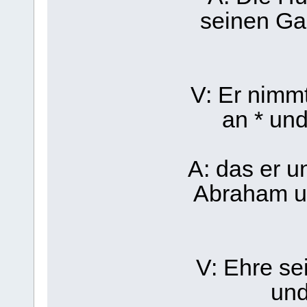
seinen Ga
V: Er nimmt
an * un
A: das er u
Abraham u
V: Ehre se
und