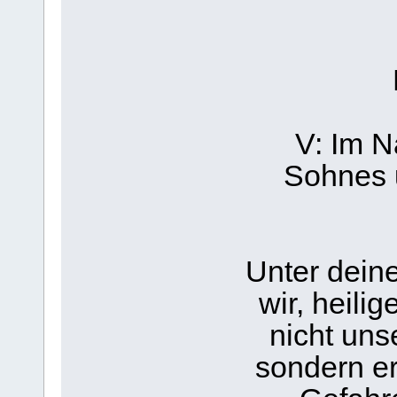
V: Im N
Sohnes 
Unter dein
wir, heili
nicht uns
sondern er