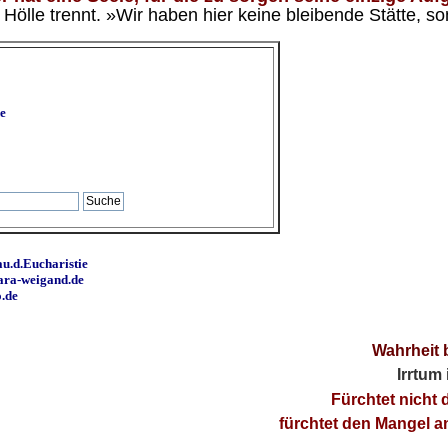
ölle trennt. »Wir haben hier keine bleibende Stätte, so
e
u.d.Eucharistie
ara-weigand.de
o.de
Wahrheit 
Irrtum
Fürchtet nicht 
fürchtet den Mangel 