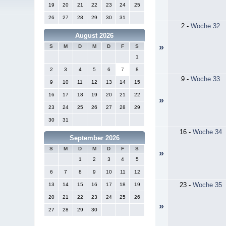
19
20
21
22
23
24
25
26
27
28
29
30
31
2
-
Woche 32
August 2026
»
S
M
D
M
D
F
S
1
2
3
4
5
6
7
8
9
-
Woche 33
9
10
11
12
13
14
15
16
17
18
19
20
21
22
»
23
24
25
26
27
28
29
30
31
16
-
Woche 34
September 2026
S
M
D
M
D
F
S
»
1
2
3
4
5
6
7
8
9
10
11
12
23
-
Woche 35
13
14
15
16
17
18
19
20
21
22
23
24
25
26
»
27
28
29
30