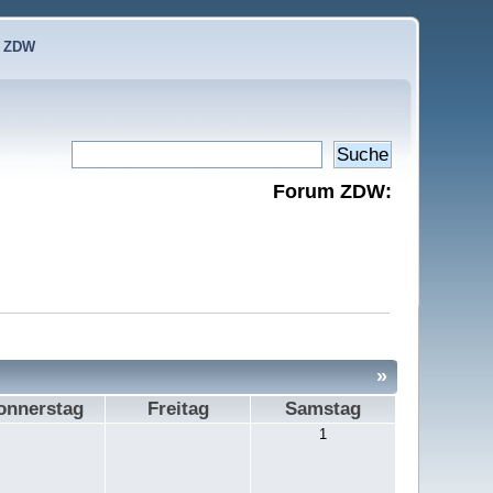
e ZDW
Forum ZDW:
»
onnerstag
Freitag
Samstag
1