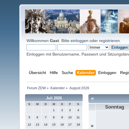
Willkommen
Gast
. Bitte
einloggen
oder
registrieren
.
Einloggen mit Benutzername, Passwort und Sitzungslä
Übersicht
Hilfe
Suche
Kalender
Einloggen
Regi
Forum ZDW
»
Kalender
»
August 2026
«
Juli 2026
S
M
D
M
D
F
S
Sonntag
1
2
3
4
5
6
7
8
9
10
11
12
13
14
15
16
17
18
»