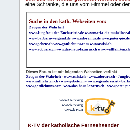
eine Schranke, die uns vom Himmel oder der H
Suche in den kath. Webseiten von:
Zeugen der Wahrheit
www.Jungfrau-der-Eucharistie.de
www.maria-die-makellose.d
www.barbara-weigand.de
www.adoremus.de
www.pater-pio.de
www.gebete.ch
www.gottliebtuns.com
www.assisi.ch
www.adorare.ch
www.das-haus-lazarus.ch
www.wallfahrten.ch
Dieses Forum ist mit folgenden Webseiten verlinkt
Zeugen der Wahrheit
-
www.assisi.ch
-
www.adorare.ch
-
Jungfra
www.wallfahrten.ch
-
www.gebete.ch
-
www.segenskreis.at
-
barb
www.gottliebtuns.com
-
www.das-haus-lazarus.ch
-
www.pater-pi
www3.k-tv.org
www.k-tv.org
www.k-tv.at
K-TV der katholische Fernsehsender