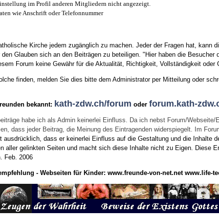
instellung im Profil anderen Mitgliedern nicht angezeigt.
aten wie Anschrift oder Telefonnummer
tholische Kirche jedem zugänglich zu machen. Jeder der Fragen hat, kann di
den Glauben sich an den Beiträgen zu beteiligen. "Hier haben die Besucher d
sem Forum keine Gewähr für die Aktualität, Richtigkeit, Vollständigkeit oder Q
he finden, melden Sie dies bitte dem Administrator per Mitteilung oder schr
kath-zdw.ch/forum
forum.kath-zdw.
Freunden bekannt:
oder
eiträge habe ich als Admin keinerlei Einfluss. Da ich nebst Forum/Webseite/
wissen, dass jeder Beitrag, die Meinung des Eintragenden widerspiegelt. Im Fo
usdrücklich, dass er keinerlei Einfluss auf die Gestaltung und die Inhalte d
en aller gelinkten Seiten und macht sich diese Inhalte nicht zu Eigen.
Diese Er
n.
Feb. 2006
empfehlung - Webseiten für Kinder:
www.freunde-von-net.net
www.life-te